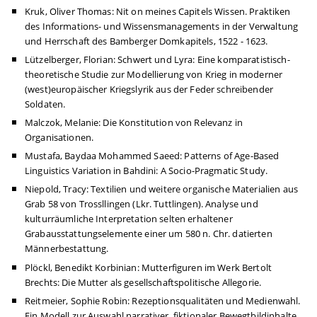
Kruk, Oliver Thomas: Nit on meines Capitels Wissen. Praktiken
des Informations- und Wissensmanagements in der Verwaltung
und Herrschaft des Bamberger Domkapitels, 1522 - 1623.
Lützelberger, Florian: Schwert und Lyra: Eine komparatistisch-
theoretische Studie zur Modellierung von Krieg in moderner
(west)europäischer Kriegslyrik aus der Feder schreibender
Soldaten.
Malczok, Melanie: Die Konstitution von Relevanz in
Organisationen.
Mustafa, Baydaa Mohammed Saeed: Patterns of Age-Based
Linguistics Variation in Bahdini: A Socio-Pragmatic Study.
Niepold, Tracy: Textilien und weitere organische Materialien aus
Grab 58 von Trossllingen (Lkr. Tuttlingen). Analyse und
kulturräumliche Interpretation selten erhaltener
Grabausstattungselemente einer um 580 n. Chr. datierten
Männerbestattung.
Plöckl, Benedikt Korbinian: Mutterfiguren im Werk Bertolt
Brechts: Die Mutter als gesellschaftspolitische Allegorie.
Reitmeier, Sophie Robin: Rezeptionsqualitäten und Medienwahl.
Ein Modell zur Auswahl narrativer, fiktionaler Bewegtbildinhalte.