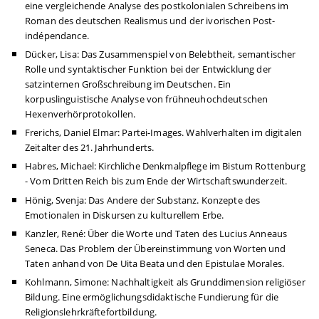
eine vergleichende Analyse des postkolonialen Schreibens im
Roman des deutschen Realismus und der ivorischen Post-
indépendance.
Dücker, Lisa: Das Zusammenspiel von Belebtheit, semantischer
Rolle und syntaktischer Funktion bei der Entwicklung der
satzinternen Großschreibung im Deutschen. Ein
korpuslinguistische Analyse von frühneuhochdeutschen
Hexenverhörprotokollen.
Frerichs, Daniel Elmar: Partei-Images. Wahlverhalten im digitalen
Zeitalter des 21. Jahrhunderts.
Habres, Michael: Kirchliche Denkmalpflege im Bistum Rottenburg
- Vom Dritten Reich bis zum Ende der Wirtschaftswunderzeit.
Hönig, Svenja: Das Andere der Substanz. Konzepte des
Emotionalen in Diskursen zu kulturellem Erbe.
Kanzler, René: Über die Worte und Taten des Lucius Anneaus
Seneca. Das Problem der Übereinstimmung von Worten und
Taten anhand von De Uita Beata und den Epistulae Morales.
Kohlmann, Simone: Nachhaltigkeit als Grunddimension religiöser
Bildung. Eine ermöglichungsdidaktische Fundierung für die
Religionslehrkräftefortbildung.