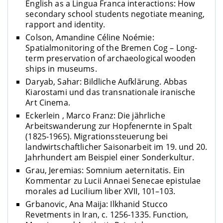
English as a Lingua Franca interactions: How
secondary school students negotiate meaning,
rapport and identity.
Colson, Amandine Céline Noémie:
Spatialmonitoring of the Bremen Cog – Long-
term preservation of archaeological wooden
ships in museums.
Daryab, Sahar: Bildliche Aufklärung. Abbas
Kiarostami und das transnationale iranische
Art Cinema.
Eckerlein , Marco Franz: Die jährliche
Arbeitswanderung zur Hopfenernte in Spalt
(1825-1965). Migrationssteuerung bei
landwirtschaftlicher Saisonarbeit im 19. und 20.
Jahrhundert am Beispiel einer Sonderkultur.
Grau, Jeremias: Somnium aeternitatis. Ein
Kommentar zu Lucii Annaei Senecae epistulae
morales ad Lucilium liber XVII, 101–103.
Grbanovic, Ana Maija: Ilkhanid Stucco
Revetments in Iran, c. 1256-1335. Function,