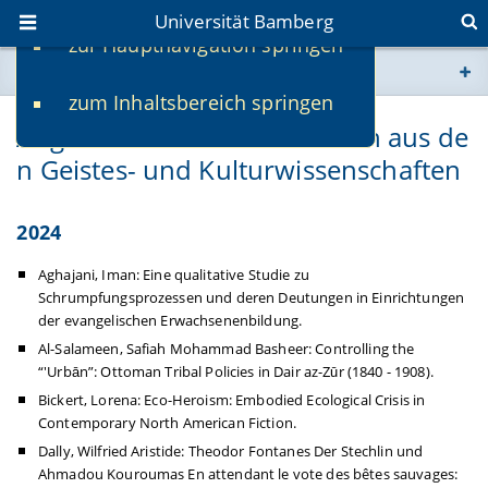
Universität Bamberg
zur Hauptnavigation springen
Sie befinden sich hier:
zum Inhaltsbereich springen
www.uni-bamberg.de
Abgeschlossene Promotionen aus de
n Geistes- und Kulturwissenschaften
univis.uni-bamberg.de
fis.uni-bamberg.de
2024
Aghajani, Iman: Eine qualitative Studie zu
Schrumpfungsprozessen und deren Deutungen in Einrichtungen
der evangelischen Erwachsenenbildung.
Al-Salameen, Safiah Mohammad Basheer: Controlling the
“'Urbān”: Ottoman Tribal Policies in Dair az-Zūr (1840 - 1908).
Bickert, Lorena: Eco-Heroism: Embodied Ecological Crisis in
Contemporary North American Fiction.
Dally, Wilfried Aristide: Theodor Fontanes Der Stechlin und
Ahmadou Kouroumas En attendant le vote des bêtes sauvages: