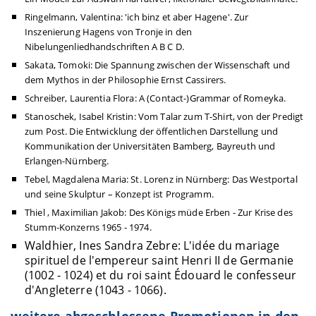
Ringelmann, Valentina: 'ich binz et aber Hagene'. Zur
Inszenierung Hagens von Tronje in den
Nibelungenliedhandschriften A B C D.
Sakata, Tomoki: Die Spannung zwischen der Wissenschaft und
dem Mythos in der Philosophie Ernst Cassirers.
Schreiber, Laurentia Flora: A (Contact-)Grammar of Romeyka.
Stanoschek, Isabel Kristin: Vom Talar zum T-Shirt, von der Predigt
zum Post. Die Entwicklung der öffentlichen Darstellung und
Kommunikation der Universitäten Bamberg, Bayreuth und
Erlangen-Nürnberg.
Tebel, Magdalena Maria: St. Lorenz in Nürnberg: Das Westportal
und seine Skulptur – Konzept ist Programm.
Thiel , Maximilian Jakob: Des Königs müde Erben - Zur Krise des
Stumm-Konzerns 1965 - 1974.
Waldhier, Ines Sandra Zebre: L'idée du mariage
spirituel de l'empereur saint Henri II de Germanie
(1002 - 1024) et du roi saint Édouard le confesseur
d'Angleterre (1043 - 1066).
weitere abgeschlossene Promotionen in den