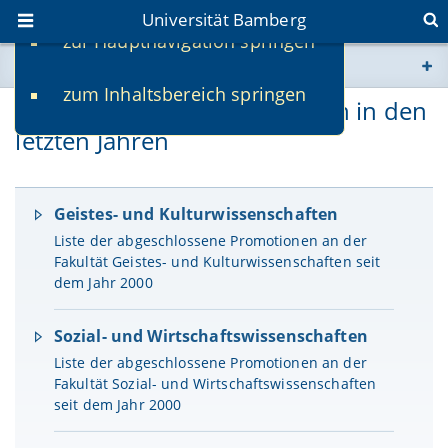
Universität Bamberg
zur Hauptnavigation springen
Sie befinden sich hier:
zum Inhaltsbereich springen
www.uni-bamberg.de
Abgeschlossene Promotionen in den
letzten Jahren
univis.uni-bamberg.de
fis.uni-bamberg.de
Geistes- und Kulturwissenschaften
Liste der abgeschlossene Promotionen an der
Fakultät Geistes- und Kulturwissenschaften seit
dem Jahr 2000
Sozial- und Wirtschaftswissenschaften
Liste der abgeschlossene Promotionen an der
Fakultät Sozial- und Wirtschaftswissenschaften
seit dem Jahr 2000