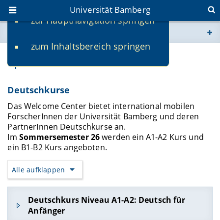
Universität Bamberg
zur Hauptnavigation springen
Sie befinden sich hier:
zum Inhaltsbereich springen
www.uni-bamberg.de
Sprachkurse
univis.uni-bamberg.de
Deutschkurse
fis.uni-bamberg.de
Das Welcome Center bietet international mobilen
ForscherInnen der Universität Bamberg und deren
PartnerInnen Deutschkurse an.
Im
Sommersemester 26
werden ein A1-A2 Kurs und
ein B1-B2 Kurs angeboten.
Alle aufklappen
Deutschkurs Niveau A1-A2: Deutsch für
Anfänger