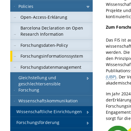
Wissenschaft
Policies
Projekte und
kontinuierlic
Open-Access-Erklärung
Zum Forsch
Barcelona Declaration on Open
Research Information
Das FIS ist 
Forschungsdaten-Policy
wissenschaf
werden. Die 
Forschungsinformationssystem
den Prinzipi
Wissenschaft
Forschungsdatenmanagement
Publikations
(UBP)
. Der V
Gleichstellung und
akademische 
geschlechtersensible
Forschung
Im Jahr 202
der
Erklärun
Wissenschaftskommunikation
Forschungsin
Wissenschaftliche Einrichtungen
Engagement f
sorgt für di
Forschungsförderung