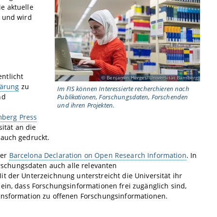
e aktuelle
n und wird
ntlicht
Benjamin Herges/Universität Bamberg
lärung
zu
Im FIS können Interessierte recherchieren nach
nd
Publikationen, Forschungsdaten, Forschenden
und ihren Projekten.
mberg Press
sität an die
 auch gedruckt.
der
Barcelona Declaration on Open Research Information
. In
schungsdaten auch alle relevanten
t der Unterzeichnung unterstreicht die Universität ihr
ein, dass Forschungsinformationen frei zugänglich sind,
ransformation zu offenen Forschungsinformationen.