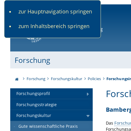
zur Hauptnavigation springen
www.uni-bamberg.de
univis.uni-bamberg.de
fis.u
zum Inhaltsbereich springen
Universität Bamberg
Forschung
Forschung
Forschungskultur
Policies
Forschungsi
Forsc
Forschungsprofil
Forschungsstrategie
Bamberg
Forschungskultur
Das
Forschu
Gute wissenschaftliche Praxis
Forschungsak