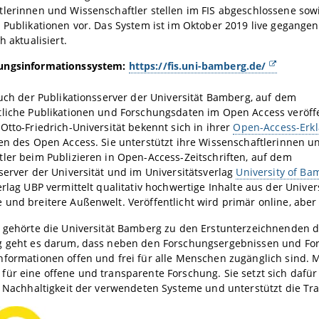
lerinnen und Wissenschaftler stellen im FIS abgeschlossene sowi
 Publikationen vor. Das System ist im Oktober 2019 live gegange
h aktualisiert.
ungsinformationssystem:
https://fis.uni-bamberg.de/
auch der Publikationsserver der Universität Bamberg, auf dem
tliche Publikationen und Forschungsdaten im Open Access veröffe
Otto-Friedrich-Universität bekennt sich in ihrer
Open-Access-Erk
en des Open Access. Sie unterstützt ihre Wissenschaftlerinnen u
ler beim Publizieren in Open-Access-Zeitschriften, auf dem
server der Universität und im Universitätsverlag
University of Ba
erlag UBP vermittelt qualitativ hochwertige Inhalte aus der Univer
und breitere Außenwelt. Veröffentlicht wird primär online, aber
4 gehörte die Universität Bamberg zu den Erstunterzeichnenden 
g geht es darum, dass neben den Forschungsergebnissen und For
formationen offen und frei für alle Menschen zugänglich sind. Mi
ür eine offene und transparente Forschung. Sie setzt sich dafür 
e Nachhaltigkeit der verwendeten Systeme und unterstützt die T