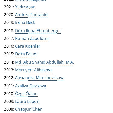
2021:
Yıldız Aşar
2020:
Andrea Fontanini
2019:
Irena Beck
2018:
Dóra Ilona Ehrenberger
2017:
Roman Zabolotnîi
2016:
Cara Koehler
2015:
Dora Faludi
2014:
Md. Abu Shahid Abdullah, M.A.
2013:
Meruyert Alibekova
2012:
Alexandra Miroshevskaya
2011:
Azaliya Gazizova
2010:
Özge Özkan
2009:
Laura Lepori
2008:
Chaojun Chen