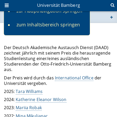
Universität Bamberg
zur Hauptnavigation springen
Sie befinden sich hier:
zum Inhaltsbereich springen
www.uni-bamberg.de
DAAD-Preis
univis.uni-bamberg.de
Der Deutsch Akademische Austausch Dienst (DAAD)
zeichnet jährlich mit seinem Preis die herausragende
fis.uni-bamberg.de
Studienleistung einer/eines ausländischen
Studierenden der Otto-Friedrich-Universität Bamberg
aus.
Der Preis wird durch das
International Office
der
Universität vergeben.
2025:
Tara Williams
2024:
Katherine Eleanor Wilson
2023:
Mariia Robak
2022:
Mina Mikuljanac