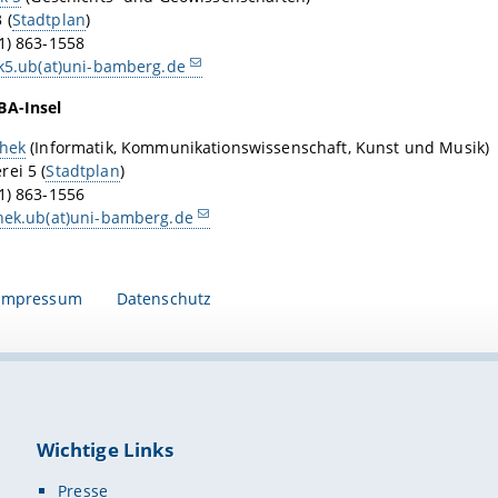
 (
Stadtplan
)
1) 863-1558
ek5.ub(at)uni-bamberg.de
BA-Insel
thek
(Informatik, Kommunikationswissenschaft, Kunst und Musik)
ei 5 (
Stadtplan
)
1) 863-1556
thek.ub(at)uni-bamberg.de
Impressum
Datenschutz
Wichtige Links
Presse