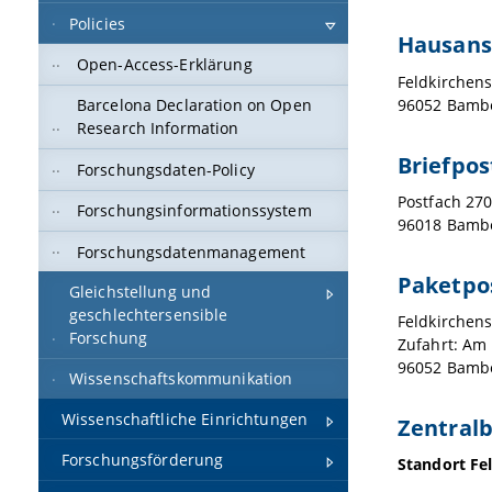
Policies
Hausans
Open-Access-Erklärung
Feldkirchen
96052 Bamb
Barcelona Declaration on Open
Research Information
Briefpos
Forschungsdaten-Policy
Postfach 27
Forschungsinformationssystem
96018 Bamb
Forschungsdatenmanagement
Paketpo
Gleichstellung und
geschlechtersensible
Feldkirchen
Forschung
Zufahrt: Am
96052 Bamb
Wissenschaftskommunikation
Wissenschaftliche Einrichtungen
Zentralb
Forschungsförderung
Standort Fe