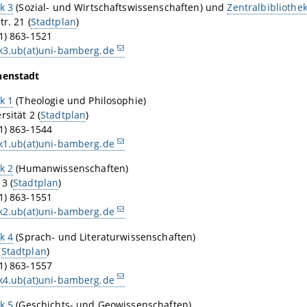
k 3
(Sozial- und Wirtschaftswissenschaften) und
Zentralbibliothe
r. 21 (
Stadtplan
)
1) 863-1521
ek3.ub(at)uni-bamberg.de
nenstadt
k 1
(Theologie und Philosophie)
sität 2 (
Stadtplan
)
1) 863-1544
ek1.ub(at)uni-bamberg.de
k 2
(Humanwissenschaften)
3 (
Stadtplan
)
1) 863-1551
ek2.ub(at)uni-bamberg.de
k 4
(Sprach- und Literaturwissenschaften)
(
Stadtplan
)
1) 863-1557
ek4.ub(at)uni-bamberg.de
k 5
(Geschichts- und Geowissenschaften)