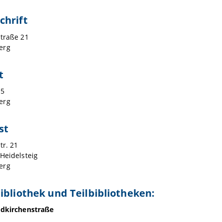
chrift
straße 21
erg
t
05
erg
st
str. 21
 Heidelsteig
erg
ibliothek und Teilbibliotheken:
ldkirchenstraße