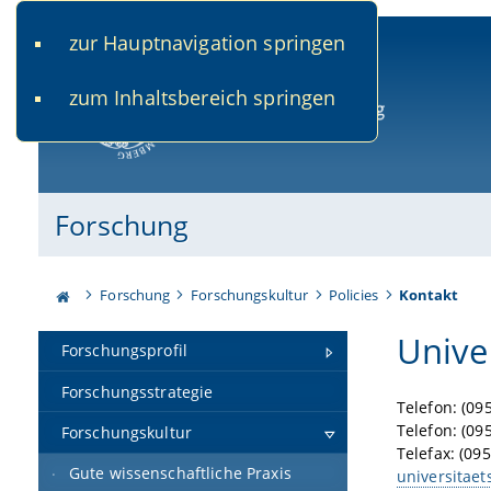
zur Hauptnavigation springen
www.uni-bamberg.de
univis.uni-bamberg.de
fis.u
zum Inhaltsbereich springen
Universität Bamberg
Forschung
Forschung
Forschungskultur
Policies
Kontakt
Unive
Forschungsprofil
Forschungsstrategie
Telefon: (09
Telefon: (09
Forschungskultur
Telefax: (0
Gute wissenschaftliche Praxis
universitaet