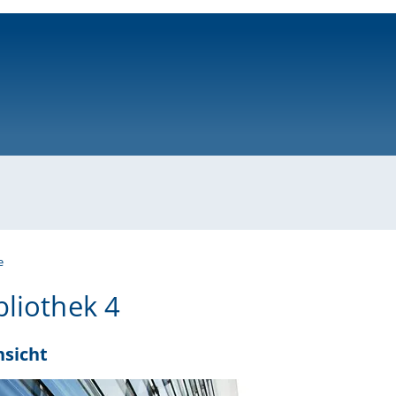
ni-bamberg.de
e
bliothek 4
sicht