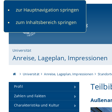
zur Hauptnavigation springen
www.uni-bamberg.de
univis.uni-bamberg.de
fis.u
zum Inhaltsbereich springen
Universität Bamberg
Universität
Anreise, Lageplan, Impressionen
Universität
Anreise, Lageplan, Impressionen
Standort
Teilbi
Profil
Zahlen und Fakten
Außenan
Charakteristika und Kultur