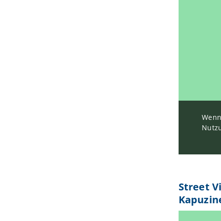
Wenn 
Nutzu
Street V
Kapuzin