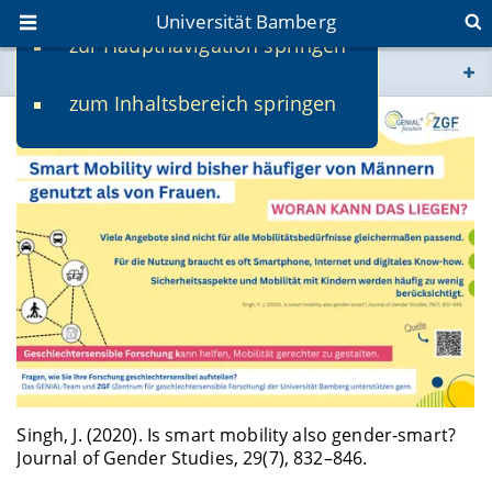
Universität Bamberg
zur Hauptnavigation springen
Sie befinden sich hier:
zum Inhaltsbereich springen
www.uni-bamberg.de
univis.uni-bamberg.de
fis.uni-bamberg.de
Singh, J. (2020). Is smart mobility also gender-smart?
Journal of Gender Studies, 29(7), 832–846.