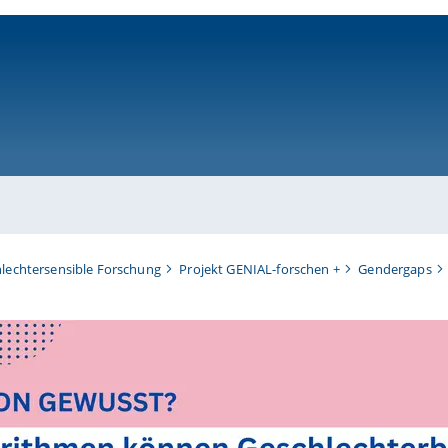
ni-bamberg.de
hlechtersensible Forschung
Projekt GENIAL-forschen +
Gendergaps