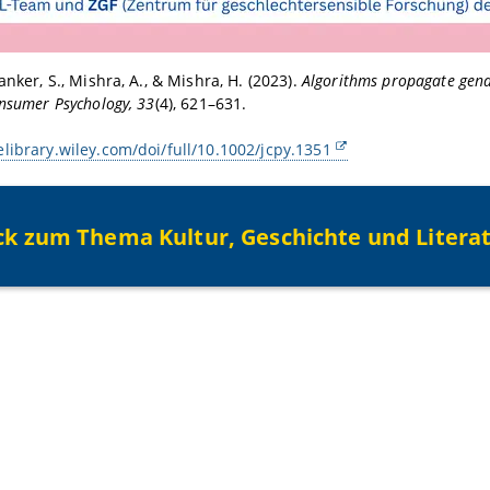
anker, S., Mishra, A., & Mishra, H. (2023).
Algorithms propagate gend
onsumer Psychology, 33
(4), 621–631.
library.wiley.com/doi/full/10.1002/jcpy.1351
ck zum Thema Kultur, Geschichte und Litera