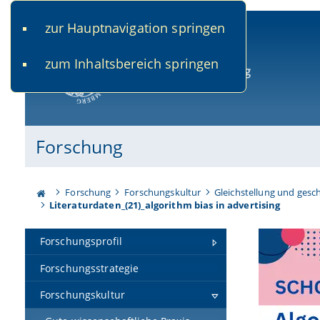
zur Hauptnavigation springen
www.uni-bamberg.de
univis.uni-bamberg.de
fis.u
zum Inhaltsbereich springen
Universität Bamberg
Forschung
Forschung
Forschungskultur
Gleichstellung und gesc
Literaturdaten_(21)_algorithm bias in advertising
Forschungsprofil
Forschungsstrategie
Forschungskultur