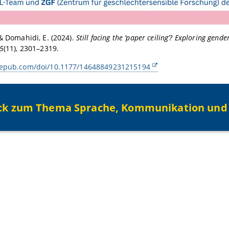
 & Domahidi, E. (2024).
Still facing the ‘paper ceiling’? Exploring gend
25
(11), 2301–2319.
gepub.com/doi/10.1177/14648849231215194
ck zum Thema Sprache, Kommunikation und