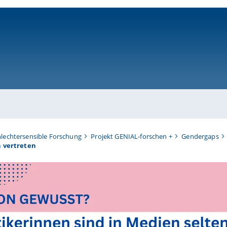
ni-bamberg.de
hlechtersensible Forschung
Projekt GENIAL-forschen +
Gendergaps
n vertreten