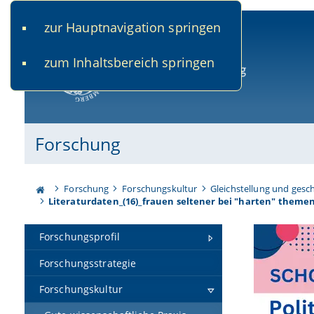
zur Hauptnavigation springen
www.uni-bamberg.de
univis.uni-bamberg.de
fis.u
zum Inhaltsbereich springen
Universität Bamberg
Forschung
Forschung
Forschungskultur
Gleichstellung und gesc
Literaturdaten_(16)_frauen seltener bei "harten" theme
Forschungsprofil
Forschungsstrategie
Forschungskultur