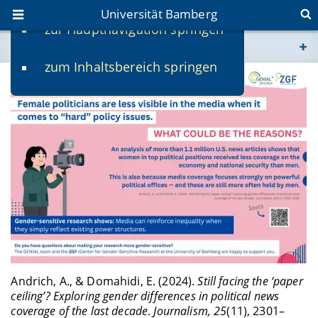
Universität Bamberg
zur Hauptnavigation springen
Sie befinden sich hier:
zum Inhaltsbereich springen
www.uni-bamberg.de
univis.uni-bamberg.de
fis.uni-bamberg.de
Andrich, A., & Domahidi, E. (2024).
Still facing the ‘paper
ceiling’? Exploring gender differences in political news
coverage of the last decade
.
Journalism, 25
(11), 2301–