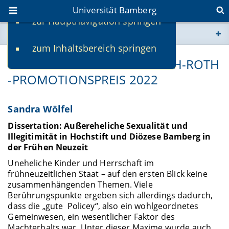
Universität Bamberg
zur Hauptnavigation springen
Sie befinden sich hier:
zum Inhaltsbereich springen
www.uni-bamberg.de
OTTO-MEYER-UND-ELISABETH-ROTH
-PROMOTIONSPREIS 2022
univis.uni-bamberg.de
fis.uni-bamberg.de
Sandra Wölfel
Dissertation: Außereheliche Sexualität und
Illegitimität in Hochstift und Diözese Bamberg in
der Frühen Neuzeit
Uneheliche Kinder und Herrschaft im
frühneuzeitlichen Staat – auf den ersten Blick keine
zusammenhängenden Themen. Viele
Berührungspunkte ergeben sich allerdings dadurch,
dass die „gute Policey“, also ein wohlgeordnetes
Gemeinwesen, ein wesentlicher Faktor des
Machterhalts war. Unter dieser Maxime wurde auch