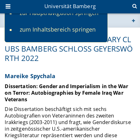
Universität Bamberg
zur Hauptnavigation springen
Sie befinden sich hier:
zum Inhaltsbereich springen
www.uni-bamberg.de
PROMOTIONSPREIS DES ROTARY CL
UBS BAMBERG SCHLOSS GEYERSWÖ
univis.uni-bamberg.de
RTH 2022
fis.uni-bamberg.de
Mareike Spychala
Dissertation: Gender and Imperialism in the War
on Terror: Autobiographies by Female Iraq War
Veterans
Die Dissertation beschäftigt sich mit sechs
Autobiografien von Veteraninnen des zweiten
Irakkriegs (2003-2011) und fragt, wie Genderdiskurse
in zeitgenössischer U.S.-amerikanischer
Kriegsliteratur repräsentiert werden und diese