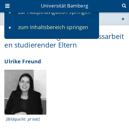
Universität Bamberg
zur Hauptnavigation springen
Sie befinden sich hier:
zum Inhaltsbereich springen
www.uni-bamberg.de
FRITZI! Preis für gute Abschlussarbeit
en studierender Eltern
univis.uni-bamberg.de
fis.uni-bamberg.de
Ulrike Freund
[Bildquelle: privat]