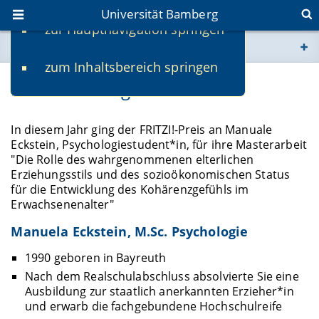
Universität Bamberg
zur Hauptnavigation springen
Sie befinden sich hier:
zum Inhaltsbereich springen
www.uni-bamberg.de
Fritzi!-Preisträgerin 2022
univis.uni-bamberg.de
In diesem Jahr ging der FRITZI!-Preis an Manuale
Eckstein, Psychologiestudent*in, für ihre Masterarbeit
fis.uni-bamberg.de
"Die Rolle des wahrgenommenen elterlichen
Erziehungsstils und des sozioökonomischen Status
für die Entwicklung des Kohärenzgefühls im
Erwachsenenalter"
Manuela Eckstein, M.Sc. Psychologie
1990 geboren in Bayreuth
Nach dem Realschulabschluss absolvierte Sie eine
Ausbildung zur staatlich anerkannten Erzieher*in
und erwarb die fachgebundene Hochschulreife