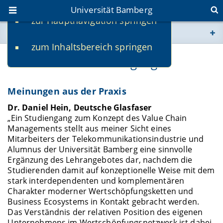
Universität Bamberg
zur Hauptnavigation springen
Sie befinden sich hier:
zum Inhaltsbereich springen
www.uni-bamberg.de
Stimmen zum Studiengang
univis.uni-bamberg.de
Meinungen aus der Praxis
fis.uni-bamberg.de
Dr. Daniel Hein, Deutsche Glasfaser
„Ein Studiengang zum Konzept des Value Chain
Managements stellt aus meiner Sicht eines
Mitarbeiters der Telekommunikationsindustrie und
Alumnus der Universität Bamberg eine sinnvolle
Ergänzung des Lehrangebotes dar, nachdem die
Studierenden damit auf konzeptionelle Weise mit dem
stark interdependenten und komplementären
Charakter moderner Wertschöpfungsketten und
Business Ecosystems in Kontakt gebracht werden.
Das Verständnis der relativen Position des eigenen
Unternehmens im Wertschöpfungsnetzwerk ist dabei