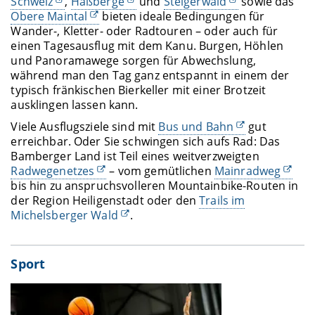
Schweiz
,
Haßberge
und
Steigerwald
sowie das
Obere Maintal
bieten ideale Bedingungen für
Wander-, Kletter- oder Radtouren – oder auch für
einen Tagesausflug mit dem Kanu. Burgen, Höhlen
und Panoramawege sorgen für Abwechslung,
während man den Tag ganz entspannt in einem der
typisch fränkischen Bierkeller mit einer Brotzeit
ausklingen lassen kann.
Viele Ausflugsziele sind mit
Bus und Bahn
gut
erreichbar. Oder Sie schwingen sich aufs Rad: Das
Bamberger Land ist Teil eines weitverzweigten
Radwegenetzes
– vom gemütlichen
Mainradweg
bis hin zu anspruchsvolleren Mountainbike-Routen in
der Region Heiligenstadt oder den
Trails im
Michelsberger Wald
.
Sport