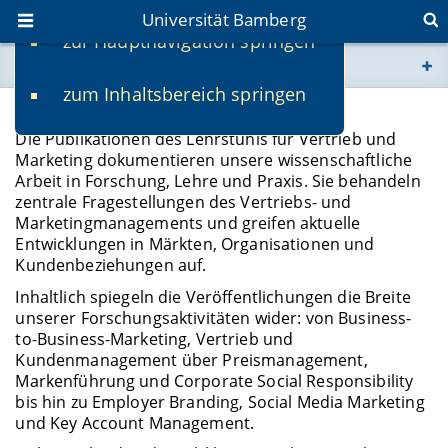
Universität Bamberg
zur Hauptnavigation springen
Sie befinden sich hier:
zum Inhaltsbereich springen
www.uni-bamberg.de
Publikationen
Die Publikationen des Lehrstuhls für Vertrieb und
univis.uni-bamberg.de
Marketing dokumentieren unsere wissenschaftliche
Arbeit in Forschung, Lehre und Praxis. Sie behandeln
zentrale Fragestellungen des Vertriebs- und
fis.uni-bamberg.de
Marketingmanagements und greifen aktuelle
Entwicklungen in Märkten, Organisationen und
Kundenbeziehungen auf.
Inhaltlich spiegeln die Veröffentlichungen die Breite
unserer Forschungsaktivitäten wider: von Business-
to-Business-Marketing, Vertrieb und
Kundenmanagement über Preismanagement,
Markenführung und Corporate Social Responsibility
bis hin zu Employer Branding, Social Media Marketing
und Key Account Management.