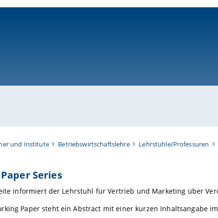
ni-bamberg.de
her und Institute
Betriebswirtschaftslehre
Lehrstühle/Professuren
Paper Series
eite informiert der Lehrstuhl für Vertrieb und Marketing über V
rking Paper steht ein Abstract mit einer kurzen Inhaltsangabe i