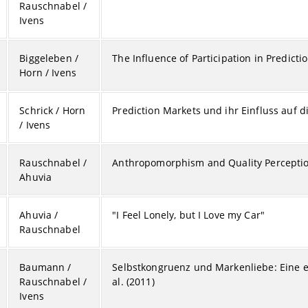
Rauschnabel /
Ivens
Biggeleben /
The Influence of Participation in Predicti
Horn / Ivens
Schrick / Horn
Prediction Markets und ihr Einfluss au
/ Ivens
Rauschnabel /
Anthropomorphism and Quality Perception
Ahuvia
Ahuvia /
"I Feel Lonely, but I Love my Car"
Rauschnabel
Baumann /
Selbstkongruenz und Markenliebe: Eine er
Rauschnabel /
al. (2011)
Ivens