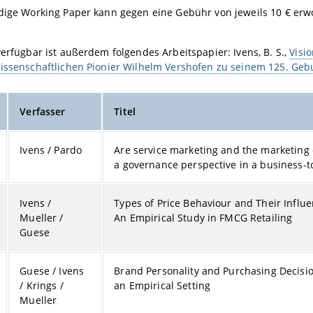
dige Working Paper kann gegen eine Gebühr von jeweils 10 € erw
verfügbar ist außerdem folgendes Arbeitspapier: Ivens, B. S.,
Visi
issenschaftlichen Pionier Wilhelm Vershofen zu seinem 125. Geb
Verfasser
Titel
Ivens / Pardo
Are service marketing and the marketing 
a governance perspective in a business-t
Ivens /
Types of Price Behaviour and Their Influ
Mueller /
An Empirical Study in FMCG Retailing
Guese
Guese / Ivens
Brand Personality and Purchasing Decisio
/ Krings /
an Empirical Setting
Mueller