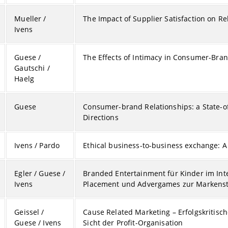
Mueller /
The Impact of Supplier Satisfaction on R
Ivens
Guese /
The Effects of Intimacy in Consumer-Bran
Gautschi /
Haelg
Guese
Consumer-brand Relationships: a State-o
Directions
Ivens / Pardo
Ethical business-to-business exchange: A
Egler / Guese /
Branded Entertainment für Kinder im Int
Ivens
Placement und Advergames zur Markens
Geissel /
Cause Related Marketing – Erfolgskritis
Guese / Ivens
Sicht der Profit-Organisation