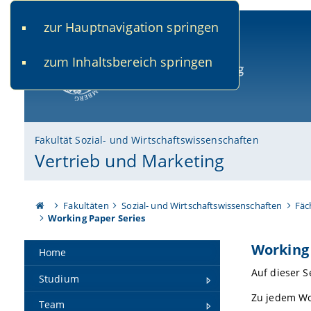
zur Hauptnavigation springen
www.uni-bamberg.de
univis.uni-bamberg.de
fis.u
zum Inhaltsbereich springen
Universität Bamberg
Fakultät Sozial- und Wirtschaftswissenschaften
Vertrieb und Marketing
Fakultäten
Sozial- und Wirtschaftswissenschaften
Fäc
Working Paper Series
Working 
Home
Auf dieser S
Studium
Zu jedem Wo
Team