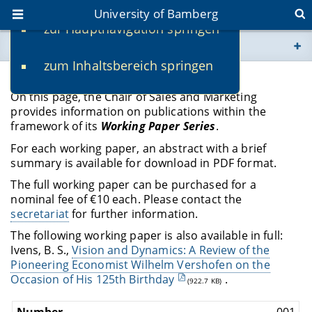
University of Bamberg
zur Hauptnavigation springen
You are here
zum Inhaltsbereich springen
www.uni-bamberg.de
Working Paper Series
On this page, the Chair of Sales and Marketing
univis.uni-bamberg.de
provides information on publications within the
framework of its
Working Paper Series
.
fis.uni-bamberg.de
For each working paper, an abstract with a brief
summary is available for download in PDF format.
The full working paper can be purchased for a
nominal fee of €10 each. Please contact the
secretariat
for further information.
The following working paper is also available in full:
Ivens, B. S.,
Vision and Dynamics: A Review of the
Pioneering Economist Wilhelm Vershofen on the
Occasion of His 125th Birthday
.
(922.7 KB)
001