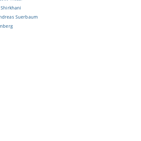
 Shirkhani
ndreas Suerbaum
enberg