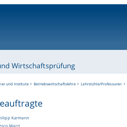
ni-bamberg.de
und Wirtschaftsprüfung
her und Institute
Betriebswirtschaftslehre
Lehrstühle/Professuren
eauftragte
hilipp Karmann
esco Mazzi