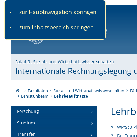
zur Hauptnavigation springen
www.uni-bamberg.de
univis.uni-bamberg.de
fis.u
zum Inhaltsbereich springen
Universität Bamberg
Fakultät Sozial- und Wirtschaftswissenschaften
Internationale Rechnungslegung 
Fakultäten
Sozial- und Wirtschaftswissenschaften
Fäc
Lehrstuhlteam
Lehrbeauftragte
Lehrb
Forschung
Studium
WP/StB P
Transfer
Dr. Franc