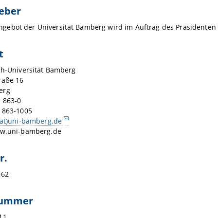
eber
bot der Universität Bamberg wird im Auftrag des Präsidenten de
t
ch-Universität Bamberg
raße 16
erg
1 863-0
1 863-1005
(at)uni-bamberg.de
ww.uni-bamberg.de
r.
362
nummer
11