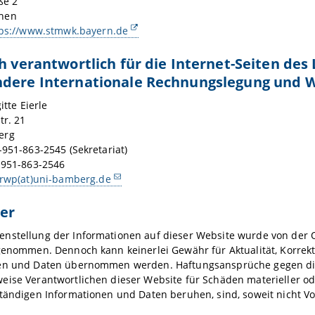
ße 2
hen
tps://www.stmwk.bayern.de
ch verantwortlich für die Internet-Seiten des
ndere Internationale Rechnungslegung und W
itte Eierle
tr. 21
erg
-951-863-2545 (Sekretariat)
-951-863-2546
irwp(at)uni-bamberg.de
er
nstellung der Informationen auf dieser Website wurde von der O
genommen. Dennoch kann keinerlei Gewähr für Aktualität, Korrekthe
en und Daten übernommen werden. Haftungsansprüche gegen die 
ise Verantwortlichen dieser Website für Schäden materieller ode
tändigen Informationen und Daten beruhen, sind, soweit nicht Vor