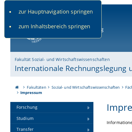
zur Hauptnavigation springen
www.uni-bamberg.de
univis.uni-bamberg.de
fis.u
zum Inhaltsbereich springen
Universität Bamberg
Fakultät Sozial- und Wirtschaftswissenschaften
Internationale Rechnungslegung 
Fakultäten
Sozial- und Wirtschaftswissenschaften
Fäc
Impressum
Impr
Forschung
Studium
Informatione
Transfer