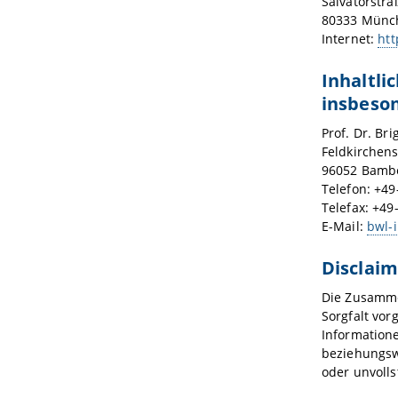
Salvatorstra
80333 Münc
Internet:
ht
Inhaltli
insbeso
Prof. Dr. Brig
Feldkirchens
96052 Bamb
Telefon: +49
Telefax: +49
E-Mail:
bwl-
Disclaim
Die Zusamme
Sorgfalt vor
Information
beziehungswe
oder unvolls