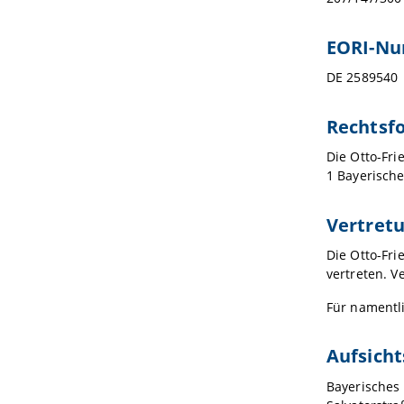
EORI-N
DE 2589540
Rechtsf
Die Otto-Fri
1 Bayerische
Vertret
Die Otto-Fri
vertreten. V
Für namentl
Aufsich
Bayerisches