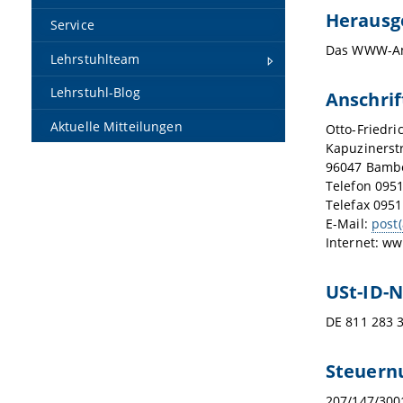
Herausg
Service
Das WWW-Ange
Lehrstuhlteam
Lehrstuhl-Blog
Anschrif
Aktuelle Mitteilungen
Otto-Friedri
Kapuzinerst
96047 Bamb
Telefon 095
Telefax 095
E-Mail:
post
Internet: w
USt-ID-N
DE 811 283 
Steuer
207/147/300