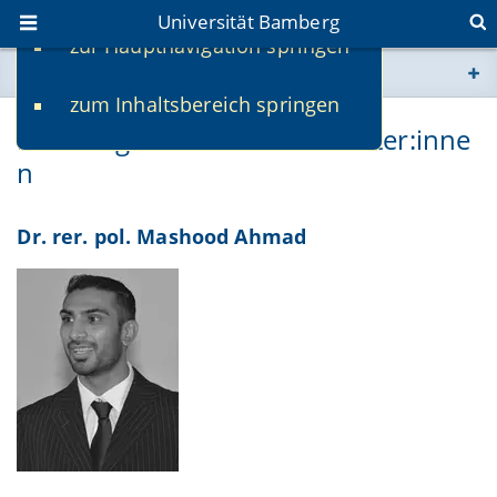
Universität Bamberg
zur Hauptnavigation springen
Sie befinden sich hier:
zum Inhaltsbereich springen
www.uni-bamberg.de
Ehemalige Lehrstuhlmitarbeiter:inne
n
univis.uni-bamberg.de
fis.uni-bamberg.de
Dr. rer. pol. Mashood Ahmad