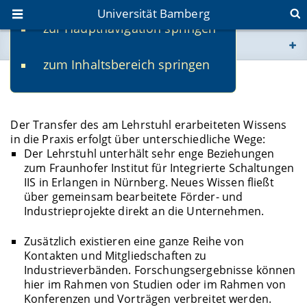
Universität Bamberg
zur Hauptnavigation springen
Sie befinden sich hier:
zum Inhaltsbereich springen
www.uni-bamberg.de
Transfer
univis.uni-bamberg.de
Der Transfer des am Lehrstuhl erarbeiteten Wissens
in die Praxis erfolgt über unterschiedliche Wege:
fis.uni-bamberg.de
Der Lehrstuhl unterhält sehr enge Beziehungen
zum Fraunhofer Institut für Integrierte Schaltungen
IIS in Erlangen in Nürnberg. Neues Wissen fließt
über gemeinsam bearbeitete Förder- und
Industrieprojekte direkt an die Unternehmen.
Zusätzlich existieren eine ganze Reihe von
Kontakten und Mitgliedschaften zu
Industrieverbänden. Forschungsergebnisse können
hier im Rahmen von Studien oder im Rahmen von
Konferenzen und Vorträgen verbreitet werden.