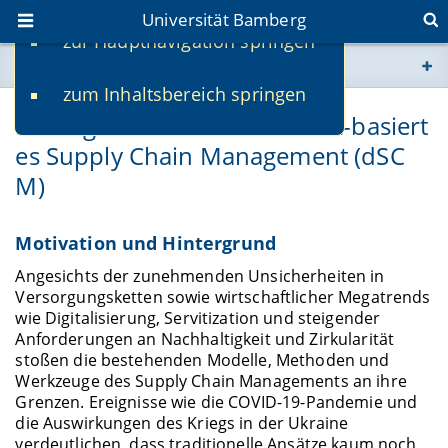
Universität Bamberg
zur Hauptnavigation springen
Sie befinden sich hier:
zum Inhaltsbereich springen
www.uni-bamberg.de
Datengetriebenes und allianz-basiert
es Supply Chain Management (dSC
univis.uni-bamberg.de
M)
fis.uni-bamberg.de
Motivation und Hintergrund
Angesichts der zunehmenden Unsicherheiten in
Versorgungsketten sowie wirtschaftlicher Megatrends
wie Digitalisierung, Servitization und steigender
Anforderungen an Nachhaltigkeit und Zirkularität
stoßen die bestehenden Modelle, Methoden und
Werkzeuge des Supply Chain Managements an ihre
Grenzen. Ereignisse wie die COVID-19-Pandemie und
die Auswirkungen des Kriegs in der Ukraine
verdeutlichen, dass traditionelle Ansätze kaum noch