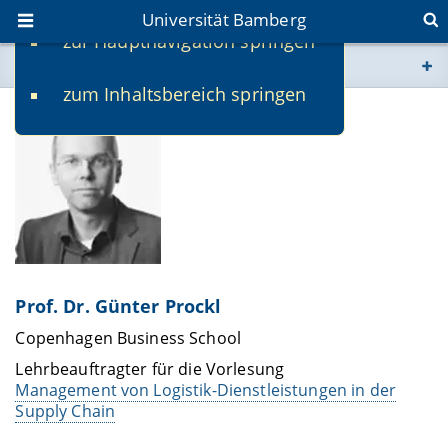
Universität Bamberg
zur Hauptnavigation springen
Sie befinden sich hier:
zum Inhaltsbereich springen
www.uni-bamberg.de
univis.uni-bamberg.de
fis.uni-bamberg.de
Prof. Dr. Günter Prockl
Copenhagen Business School
Lehrbeauftragter für die Vorlesung
Management von Logistik-Dienstleistungen in der
Supply Chain