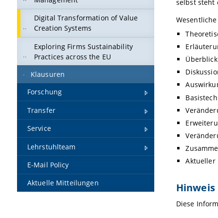
selbst steh
Digital Transformation of Value
Wesentliche 
Creation Systems
Theoretis
Exploring Firms Sustainability
Erläuteru
Practices across the EU
Überblick
Diskussio
Klausuren
Auswirkun
Forschung
Basistech
Veränderu
Transfer
Erweiteru
Service
Veränder
Lehrstuhlteam
Zusammen
Aktueller
E-Mail Policy
Aktuelle Mitteilungen
Hinweis
Diese Inform