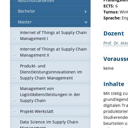
Abschlussarbeiten
ECTS:
6
Bachelor
Turnus:
Win
Sprache:
Eng
Master
Dozent
Internet of Things at Supply Chain
Management I
Prof. Dr. Al
Internet of Things at Supply Chain
Management II
Vorauss
Produkt- und
keine
Dienstleistungsinnovationen im
Supply Chain Management
Inhalte
Management von
Mit stetig 
Logistikdienstleistungen in der
grundlegend
Supply Chain
digitalen Tr
Projekt-Werkstatt
produktorien
Studierende
Data Science im Supply Chain
beurteilen 
Management