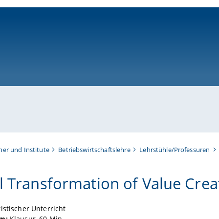
ni-bamberg.de
her und Institute
Betriebswirtschaftslehre
Lehrstühle/Professuren
al Transformation of Value Cre
stischer Unterricht
rm:
Klausur, 60 Min.