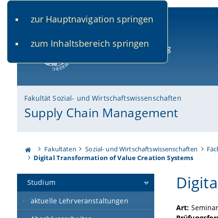
zur Hauptnavigation springen
www.uni-bamberg.de
univis.uni-bamberg.de
fis.u
zum Inhaltsbereich springen
Universität Bamberg
Fakultät Sozial- und Wirtschaftswissenschaften
Supply Chain Management
Fakultäten
Sozial- und Wirtschaftswissenschaften
Fäc
Digital Transformation of Value Creation Systems
Digit
Studium
aktuelle Lehrveranstaltungen
Art:
Seminari
Prüfungsfo