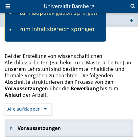
Universität Bamberg
zur Hauptnavigation springen
Sie befinden sich hier:
zum Inhaltsbereich springen
www.uni-bamberg.de
Abschlussarbeiten
univis.uni-bamberg.de
Bei der Erstellung von wissenschaftlichen
Abschlussarbeiten (Bachelor- und Masterarbeiten) an
fis.uni-bamberg.de
unserem Lehrstuhl sind bestimmte inhaltliche und
formale Vorgaben zu beachten. Die folgenden
Abschnitte strukturieren den Prozess von den
Voraussetzungen
über die
Bewerbung
bis zum
Ablauf
der Arbeit.
Alle aufklappen
Voraussetzungen