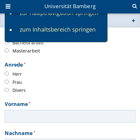
Universität Bamberg
zur Hauptnavigation springen
Sie befinden sich hier:
zum Inhaltsbereich springen
www.uni-bamberg.de
Art der Abschlussarbeit
*
Bachelorarbeit
univis.uni-bamberg.de
Masterarbeit
Anrede
*
fis.uni-bamberg.de
Herr
Frau
Divers
Vorname
*
Nachname
*