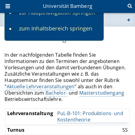
Universität Bamberg
zur Hauptnavigation springen
Sie befinden sich hier:
zum Inhaltsbereich springen
www.uni-bamberg.de
Lehrveranstaltungen
univis.uni-bamberg.de
In der nachfolgenden Tabelle finden Sie
Informationen zu den Terminen der angebotenen
fis.uni-bamberg.de
Vorlesungen und den damit verbundenen Übungen.
Zusätzliche Veranstaltungen wie z. B. das
Hauptseminar finden Sie sowohl unter der Rubrik
"
Aktuelle Lehrveranstaltungen
" als auch in den
Übersichten zum
Bachelor-
und
Masterstudiengang
Betriebswirtschaftslehre.
PuL-B-101: Produktions- und
Kostentheorie
SS