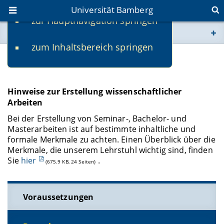
Universität Bamberg
zur Hauptnavigation springen
Sie befinden sich hier:
zum Inhaltsbereich springen
www.uni-bamberg.de
Bachelorarbeiten
univis.uni-bamberg.de
Hinweise zur Erstellung wissenschaftlicher
Arbeiten
fis.uni-bamberg.de
Bei der Erstellung von Seminar-, Bachelor- und
Masterarbeiten ist auf bestimmte inhaltliche und
formale Merkmale zu achten. Einen Überblick über die
Merkmale, die unserem Lehrstuhl wichtig sind, finden
Sie
hier
.
(675.9 KB, 24 Seiten)
Voraussetzungen