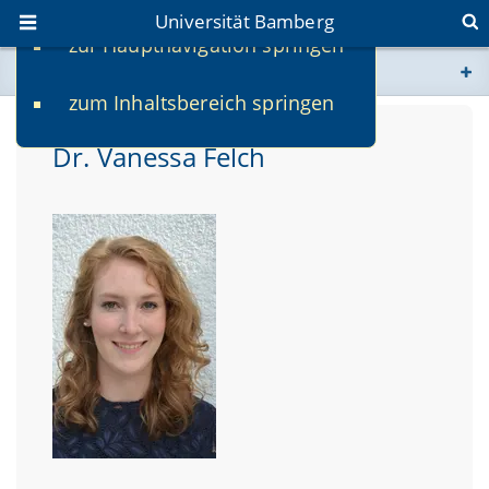
Universität Bamberg
zur Hauptnavigation springen
Sie befinden sich hier:
zum Inhaltsbereich springen
www.uni-bamberg.de
Dr. Vanessa Felch
univis.uni-bamberg.de
fis.uni-bamberg.de