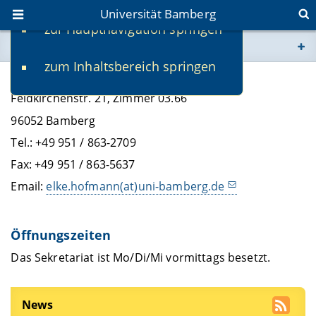
Universität Bamberg
zur Hauptnavigation springen
Sie befinden sich hier:
zum Inhaltsbereich springen
www.uni-bamberg.de
Elke Hofmann
Feldkirchenstr. 21, Zimmer 03.66
univis.uni-bamberg.de
96052 Bamberg
Tel.: +49 951 / 863-2709
fis.uni-bamberg.de
Fax: +49 951 / 863-5637
Email:
elke.hofmann(at)uni-bamberg.de
Öffnungszeiten
Das Sekretariat ist Mo/Di/Mi vormittags besetzt.
News