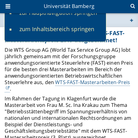
Universität Bamberg
zur Hauptnavigation springen
Sie befinden sich hier:
zum Inhaltsbereich springen
www.uni-bamberg.de
Ina Krakau mit dem 3. Platz des WTS-FAST-
Masterarbeitspreis 2019 ausgezeichnet!
univis.uni-bamberg.de
​Die WTS Group AG (World Tax Service Group AG) lobt
jährlich gemeinsam mit der Forschungsgruppe
anwendungsorientierte Steuerlehre (FAST) einen Preis
fis.uni-bamberg.de
für die besten drei Masterarbeiten im Bereich der
anwendungsorientierten Betriebswirtschaftlichen
Steuerlehre aus, den
WTS-FAST-Masterarbeiten-Preis
.
Im Rahmen der Tagung in Klagenfurt wurde die
Masterarbeit von Frau M. Sc. Ina Krakau zum Thema
"Betriebsstättenbegriff im Spannungsverhältnis von
nationalen und internationalen Rechtsordnungen am
Beispiel der Dienstleistungs- und
Geschäftsleitungsbetriebstätte" mit dem WTS-FAST-
Masterarbeitspreis (3. Platz) ausgezeichnet.