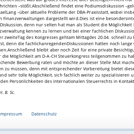
hrichten –stößt.Abschließend findet eine Podiumsdiskussion –gele
haelLang –über aktuelle Probleme der DBA-Praxisstatt, wobei insb
n Finanzverwaltungen dargestellt wird.Dies ist eine besondersint
Diskussion, denn nur selten hat man als Student die Möglichkeit
verwaltung kennen zu lernen und bei einer fachlichen Diskussio
er zweiteTag des Kongresses gehtam Mittagdes 20.04. schnell zu 
ist, denn die fachlichanregendenDiskussionen hätten noch lange 
n.Anschließend bleibt aber noch Zeit für eine private Besichtig
 die Möglichkeit am D-A-CH Steuerkongress teilgenommen zu ha
echende Bewerbung raten und möchte an dieser Stelle Mut machen
ten zu müssen, denn mit entsprechender Vorbereitung bietet dies
d sehr tolle Möglichkeit, sich fachlich weiter zu spezialisieren 
en Persönlichkeiten des internationalen Steuerrechts in Kontakt
r, B. Sc.
Impressum
Datenschutz