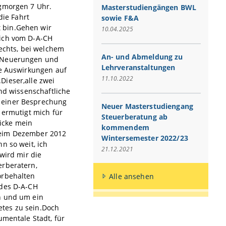
agmorgen 7 Uhr.
Masterstudiengängen BWL
die Fahrt
sowie F&A
 bin.Gehen wir
10.04.2025
 ich vom D-A-CH
rechts, bei welchem
An- und Abmeldung zu
e Neuerungen und
Lehrveranstaltungen
ie Auswirkungen auf
11.10.2022
Dieser,alle zwei
und wissenschaftliche
 einer Besprechung
Neuer Masterstudiengang
 ermutigt mich für
Steuerberatung ab
icke mein
kommendem
seim Dezember 2012
Wintersemester 2022/23
n so weit, ich
21.12.2021
wird mir die
erberatern,
orbehalten
Alle ansehen
 des D-A-CH
n und um ein
etes zu sein.Doch
umentale Stadt, für