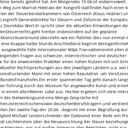
 Reise bereits gelohnt hat. Am Morgendes 19.04.ist esdannsoweit.
n Weg zum Marriot Hotel,wo der Kongreß stattfindet.Nach einer
nten der Steuerberaterkammern von Österreich (Klaus Hübner) un
) ergreift Generaldirektor für Steuern und Zollunion der Europä
z Zourekdas Wort.Er spricht über die aktuellen Entwicklungen de
lenSteuerrechts,geht hierbei insbesondere auf die geplante
ktionssteuereinund überzieht–wie ein Politiker dies nun einmal 
 eine knappe halbe Stunde.Anschließend beginnt dereigentliche
 ausgewählte Fälle internationaler M&A-Transaktionenmit allen 
genden Fragen aus schweizer, österreichischer und deutscher S
 für die anwesenden Praktiker einen hohen Nutzen mit sich bring
aktueller Rechtsprechungen aus den jeweiligen Ländern u.a. von 
eeindruckender Mann mit einer hohen Reputation –als Vorsitzend
 Bundesfinanzhofes.Ein erster spannender Tag geht danach lan
einer Führung durch das Museum für angewandte Kunst und eine
 in einem altenWiener Lokal aus. Hierbei ergeben sich viele inte
en des Networkingsund eine Menge Gespräche mit
chen,österreichischensowie deutschenBerufsträgern und verdien
iten.Der zweite Tag–der 20.04. –beginnt mit einer Begrüßung du
tglied Michael Leistenschneider der Datevund einer Rede von Pro
ität Liechtenstein über die Neuausrichtung der Steuer-beziehung
iechtenstein, was auf großes Interesse aller Beteiligten–nicht nur