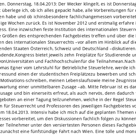
. Donnerstag, 18.04.2013: Der Wecker klingelt, es ist Donnerst
 überlege ich, ob ich alles gepackt habe, alle Vorbereitungen für 
en habe und ob ichinsbesondere fachlichangemessen vorbereitet
nige Wochen zurück. Es ist November 2012 und erstmalig erfahre
ss. Eine inzwischen feste Institution des internationalen Steuer
ge Größen des entsprechenden Fachgebietes treffen und über di
n des internationalen Steuerrechts –vor allem im Hinblick auf d
nden Staaten Österreich, Schweiz und Deutschland –diskutieren.
indende,Kongress bietet jeweils zehn Freiplätze für Studierende 
 vonUniversitäten und Fachhochschulenfür die Teilnahmean.Nach
omas Egner vom Lehrstuhl für Betriebliche Steuerlehre, werde ich
ressund einen der studentischen Freiplätzezu bewerben und sch
s Motivations-schreiben, meinen Lebenslaufsowie meine Zeugnis
wartung einer unmittelbaren Zusage –ab. Mitte Februar ist es dan
Zusage und bin einerseits erfreut, als auch nervös, denn dadurch 
geboten an einer Tagung teilzunehmen, welche in der Regel Steu
n für Steuerrecht und Professoren des jeweiligen Fachgebietes v
um 18.04.2013. Intensiv habe ich mich auf die geplanten Themen
esses vorbereitet, um den Diskussionen fachlich folgen zu könne
r Teilnehmer unter den versiertesten Personen dieses Fachgebi
t zunächst eine fünfstündige Fahrt nach Wien. Eine tolle und mon