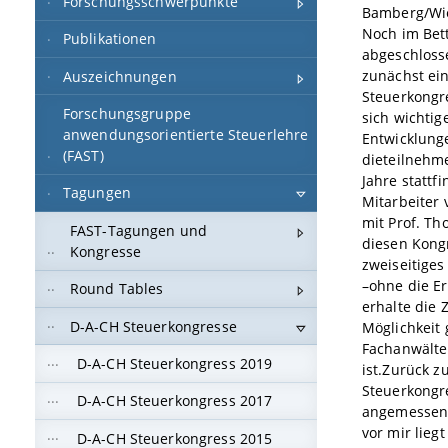
Forschungsschwerpunkte
Bamberg/Wien
Noch im Bett
Publikationen
abgeschloss
zunächst ei
Auszeichnungen
Steuerkongre
Forschungsgruppe
sich wichti
anwendungsorientierte Steuerlehre
Entwicklunge
(FAST)
dieteilnehme
Jahre stattf
Tagungen
Mitarbeiter
mit Prof. Th
FAST-Tagungen und
diesen Kong
Kongresse
zweiseitige
–ohne die Er
Round Tables
erhalte die 
D-A-CH Steuerkongresse
Möglichkeit 
Fachanwälte
D-A-CH Steuerkongress 2019
ist.Zurück z
Steuerkongr
D-A-CH Steuerkongress 2017
angemessene
vor mir lieg
D-A-CH Steuerkongress 2015