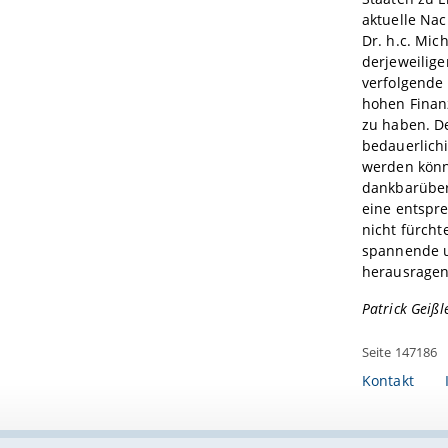
aktuelle Nac
Dr. h.c. Mic
derjeweilige
verfolgende 
hohen Finanz
zu haben. D
bedauerlich
werden könne
dankbarüber
eine entspr
nicht fürch
spannende un
herausragend
Patrick Geißle
Seite 147186
Kontakt