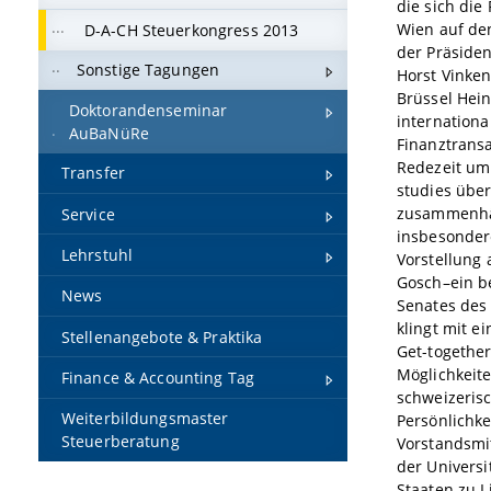
die sich die
Wien auf de
D-A-CH Steuerkongress 2013
der Präside
Sonstige Tagungen
Horst Vinken
Brüssel Hein
Doktorandenseminar
internationa
AuBaNüRe
Finanztransa
Redezeit um
Transfer
studies über
zusammenhän
Service
insbesondere
Lehrstuhl
Vorstellung 
Gosch–ein b
News
Senates des
klingt mit 
Stellenangebote & Praktika
Get-together
Möglichkeit
Finance & Accounting Tag
schweizeris
Weiterbildungsmaster
Persönlichke
Steuerberatung
Vorstandsmi
der Univers
Staaten zu L