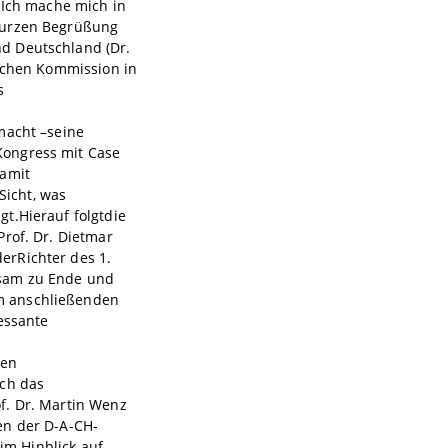
 Ich mache mich in
 kurzen Begrüßung
d Deutschland (Dr.
ischen Kommission in
s
macht –seine
Kongress mit Case
damit
icht, was
t.Hierauf folgtdie
Prof. Dr. Dietmar
erRichter des 1.
gsam zu Ende und
m anschließenden
ressante
ten
rch das
f. Dr. Martin Wenz
en der D-A-CH-
 im Hinblick auf