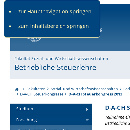
zur Hauptnavigation springen
www.uni-bamberg.de
univis.uni-bamberg.de
fis.u
zum Inhaltsbereich springen
Universität Bamberg
Fakultät Sozial- und Wirtschaftswissenschaften
Betriebliche Steuerlehre
Fakultäten
Sozial- und Wirtschaftswissenschaften
Fäc
D-A-CH Steuerkongresse
D-A-CH Steuerkongress 2013
D-A-CH 
Studium
Teilnahme ei
Forschung
Betriebliche