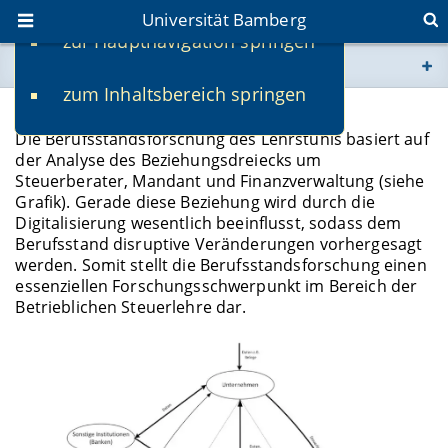
Universität Bamberg
zur Hauptnavigation springen
Sie befinden sich hier:
zum Inhaltsbereich springen
www.uni-bamberg.de
(5) Berufsstandsforschung
Die Berufsstandsforschung des Lehrstuhls basiert auf
univis.uni-bamberg.de
der Analyse des Beziehungsdreiecks um
Steuerberater, Mandant und Finanzverwaltung (siehe
Grafik). Gerade diese Beziehung wird durch die
fis.uni-bamberg.de
Digitalisierung wesentlich beeinflusst, sodass dem
Berufsstand disruptive Veränderungen vorhergesagt
werden. Somit stellt die Berufsstandsforschung einen
essenziellen Forschungsschwerpunkt im Bereich der
Betrieblichen Steuerlehre dar.