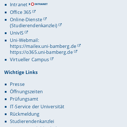
Intranet
Office 365
Online-Dienste
(Studierendenkanzlei)
Prof. Dr. Thomas Egner (Lehrstuhlinhaber), Magdalena
UnivIS
Nun (Masterandin), Carolin Heuer (Masterandin), Janika
Uni-Webmail:
Herzberger (Masterandin), Pia Müller (Wissenschaftliche
Abgebildete Personen des Lehrstuhls: Prof. Dr. Thomas
Mitarbeiterin des Lehrstuhls für Betriebliche Steuerlehre)
https://mailex.uni-bamberg.de
Egner (Lehrstuhlinhaber) und Pia Müller-Schmitt
https://o365.uni-bamberg.de
(Wissenschaftliche Mitarbeiterin des Lehrstuhls)
Virtueller Campus
Wichtige Links
Presse
Öffnungszeiten
Prüfungsamt
IT-Service der Universität
Rückmeldung
Studierendenkanzlei