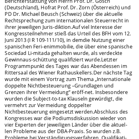
Berichterstattung von Herrn Prof. Dr. Gosch
(Deutschland), Hofrat Prof. Dr. Zorn (Österreich) und
PD Dr. Michael Beusch (Schweiz) über die aktuelle
Rechtsprechung zum internationalen Steuerrecht in
ihrer jeweiligen Juris-diktion.Auf viel Interesse der
Kongressteilnehmer stieß das Urteil des BFH vom 12.
Juni 2013 (I R 109-111/10), in demdie Nutzung einer
spanischen Feri-enimmobilie, die über eine spanische
Sociedad Li-mitada gehalten wurde, als verdeckte
Gewinnaus-schüttung qualifiziert wurde.Letzter
Programmpunkt des Tages war das Abendessen im
Rittersaal des Wiener Rathauskellers.Der nächste Tag
wurde mit einem Vortrag zum Thema „Internationale
doppelte Nichtbesteuerung –Grundlagen und
Grenzen ihrer Vermeidung“ eröff-net. Insbesondere
wurden die Subject-to-tax Klauseln gewürdigt, die
vermehrt zur Vermeidung doppelter
Nichtbesteuerung eingesetzt werden.Abschluss des
Kongresses war die Podiumsdiskussion wieder von
vier Experten der jeweiligen Länder über die aktuel-
len Probleme aus der DBA-Praxis. So wurden z.B.
Probleme bei Verständigungsverfahren, Qualifikati-