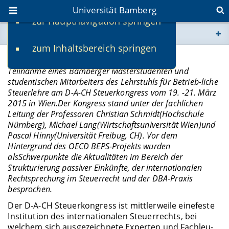
Universität Bamberg
zur Hauptnavigation springen
Sie befinden sich hier:
zum Inhaltsbereich springen
www.uni-bamberg.de
D-A-CH Steuerkongress 2015
Teilnahme eines Bamberger Masterstudenten und
univis.uni-bamberg.de
studentischen Mitarbeiters des Lehrstuhls für Betrieb-liche
Steuerlehre am D-A-CH Steuerkongress vom 19. -21. März
2015 in Wien.Der Kongress stand unter der fachlichen
fis.uni-bamberg.de
Leitung der Professoren Christian Schmidt(Hochschule
Nürnberg), Michael Lang(Wirtschaftsuniversität Wien)und
Pascal Hinny(Universität Freibug, CH). Vor dem
Hintergrund des OECD BEPS-Projekts wurden
alsSchwerpunkte die Aktualitäten im Bereich der
Strukturierung passiver Einkünfte, der internationalen
Rechtsprechung im Steuerrecht und der DBA-Praxis
besprochen.
Der D-A-CH Steuerkongress ist mittlerweile einefeste
Institution des internationalen Steuerrechts, bei
welchem sich ausgezeichnete Experten und Fachleu-