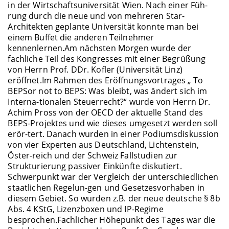
in der Wirtschaftsuniversität Wien. Nach einer Füh-
rung durch die neue und von mehreren Star-
Architekten geplante Universität konnte man bei
einem Buffet die anderen Teilnehmer
kennenlernen.Am nächsten Morgen wurde der
fachliche Teil des Kongresses mit einer Begrüßung
von Herrn Prof. DDr. Kofler (Universität Linz)
eröffnet.Im Rahmen des Eröffnungsvortrages „ To
BEPSor not to BEPS: Was bleibt, was ändert sich im
Interna-tionalen Steuerrecht?“ wurde von Herrn Dr.
Achim Pross von der OECD der aktuelle Stand des
BEPS-Projektes und wie dieses umgesetzt werden soll
erör-tert. Danach wurden in einer Podiumsdiskussion
von vier Experten aus Deutschland, Lichtenstein,
Öster-reich und der Schweiz Fallstudien zur
Strukturierung passiver Einkünfte diskutiert.
Schwerpunkt war der Vergleich der unterschiedlichen
staatlichen Regelun-gen und Gesetzesvorhaben in
diesem Gebiet. So wurden z.B. der neue deutsche § 8b
Abs. 4 KStG, Lizenzboxen und IP-Regime
besprochen.Fachlicher Höhepunkt des Tages war die