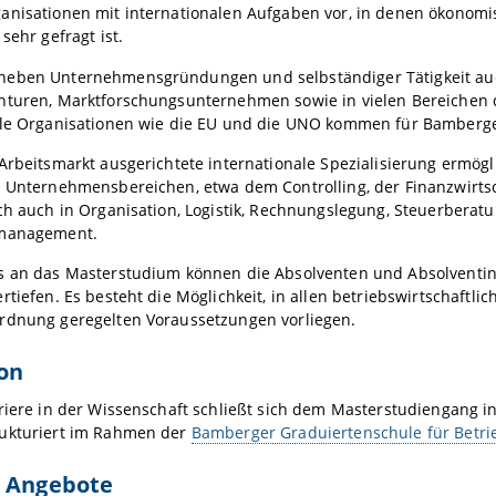
anisationen mit internationalen Aufgaben vor, in denen ökonom
sehr gefragt ist.
eben Unternehmensgründungen und selbständiger Tätigkeit auch 
nturen, Marktforschungsunternehmen sowie in vielen Bereichen d
ale Organisationen wie die EU und die UNO kommen für Bamberge
Arbeitsmarkt ausgerichtete internationale Spezialisierung ermögli
n Unternehmensbereichen, etwa dem Controlling, der Finanzwirts
ich auch in Organisation, Logistik, Rechnungslegung, Steuerber
smanagement.
s an das Masterstudium können die Absolventen und Absolventin
rtiefen. Es besteht die Möglichkeit, in allen betriebswirtschaftl
rdnung geregelten Voraussetzungen vorliegen.
on
riere in der Wissenschaft schließt sich dem Masterstudiengang in
ukturiert im Rahmen der
Bamberger Graduiertenschule für Betri
e Angebote