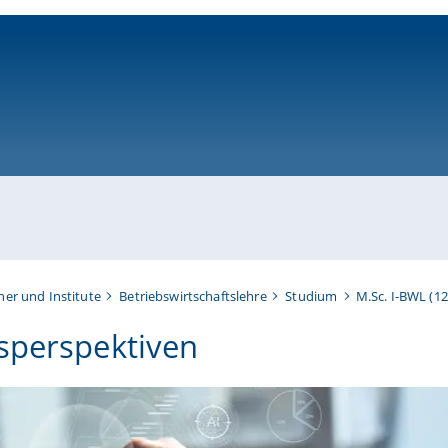
ni-bamberg.de
her und Institute
Betriebswirtschaftslehre
Studium
M.Sc. I-BWL (1
sperspektiven