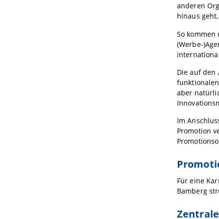
anderen Org
hinaus geht, 
So kommen n
(Werbe-)Age
internation
Die auf den 
funktionale
aber natürl
Innovation
Im Anschlus
Promotion ve
Promotionso
Promoti
Für eine Kar
Bamberg str
Zentral