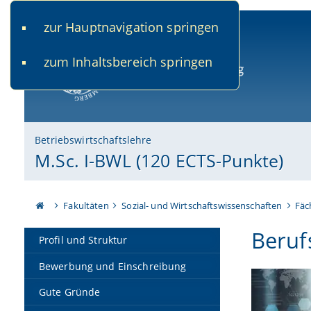
zur Hauptnavigation springen
www.uni-bamberg.de
univis.uni-bamberg.de
fis.u
zum Inhaltsbereich springen
Universität Bamberg
Betriebswirtschaftslehre
M.Sc. I-BWL (120 ECTS-Punkte)
Fakultäten
Sozial- und Wirtschaftswissenschaften
Fäc
Beruf
Profil und Struktur
Bewerbung und Einschreibung
Gute Gründe