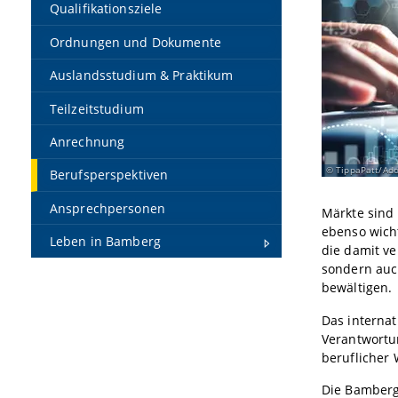
Qualifikationsziele
Ordnungen und Dokumente
Auslandsstudium & Praktikum
Teilzeitstudium
Anrechnung
TippaPatt/Ado
Berufsperspektiven
Ansprechpersonen
Märkte sind 
ebenso wicht
Leben in Bamberg
die damit v
sondern auc
bewältigen.
Das interna
Verantwortu
beruflicher 
Die Bamberge