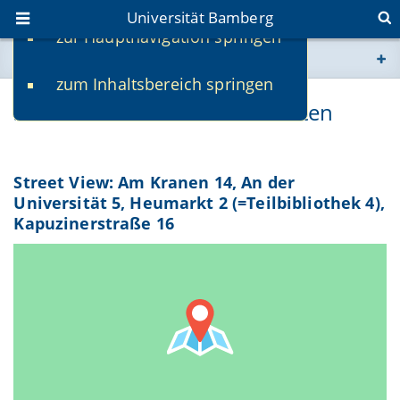
Universität Bamberg
zur Hauptnavigation springen
Sie befinden sich hier:
zum Inhaltsbereich springen
www.uni-bamberg.de
Street View/360-Grad-Ansichten
univis.uni-bamberg.de
Street View: Am Kranen 14, An der
fis.uni-bamberg.de
Universität 5, Heumarkt 2 (=Teilbibliothek 4),
Kapuzinerstraße 16