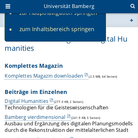
Universität Bamberg
zur Hauptnavigation springen
Sie befinden sich hier:
zum Inhaltsbereich springen
www.uni-bamberg.de
uni.vers Forschung 2011: Digital Hu
manities
univis.uni-bamberg.de
fis.uni-bamberg.de
Komplettes Magazin
Komplettes Magazin downloaden
(2.5 MB, 64 Seiten)
Beiträge im Einzelnen
Digital Humanities
(277.0 KB, 2 Seiten)
Technologien für die Geisteswissenschaften
Bamberg vierdimensional
(241.9 KB, 5 Seiten)
Ausbau und Ergänzung des digitalen Planungsmodells
durch die Rekonstruktion der mittelalterlichen Stadt