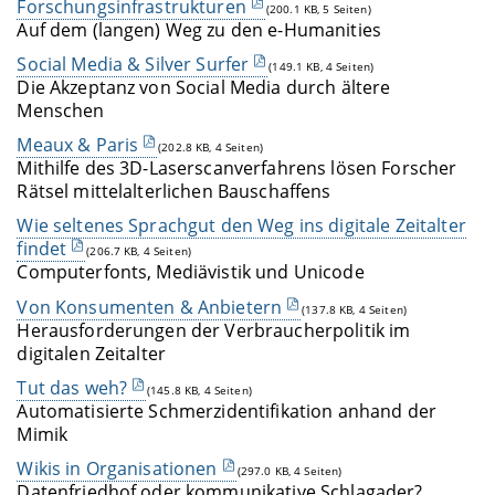
Forschungsinfrastrukturen
(200.1 KB, 5 Seiten)
Auf dem (langen) Weg zu den e-Humanities
Social Media & Silver Surfer
(149.1 KB, 4 Seiten)
Die Akzeptanz von Social Media durch ältere
Menschen
Meaux & Paris
(202.8 KB, 4 Seiten)
Mithilfe des 3D-Laserscanverfahrens lösen Forscher
Rätsel mittelalterlichen Bauschaffens
Wie seltenes Sprachgut den Weg ins digitale Zeitalter
findet
(206.7 KB, 4 Seiten)
Computerfonts, Mediävistik und Unicode
Von Konsumenten & Anbietern
(137.8 KB, 4 Seiten)
Herausforderungen der Verbraucherpolitik im
digitalen Zeitalter
Tut das weh?
(145.8 KB, 4 Seiten)
Automatisierte Schmerzidentifikation anhand der
Mimik
Wikis in Organisationen
(297.0 KB, 4 Seiten)
Datenfriedhof oder kommunikative Schlagader?