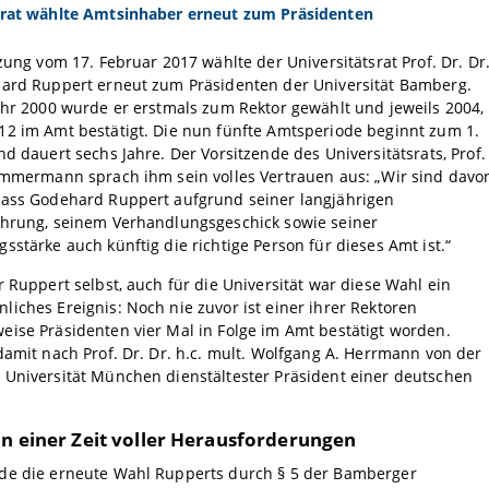
srat wählte Amtsinhaber erneut zum Präsidenten
tzung vom 17. Februar 2017 wählte der Universitätsrat Prof. Dr. Dr
hard Ruppert erneut zum Präsidenten der Universität Bamberg.
ahr 2000 wurde er erstmals zum Rektor gewählt und jeweils 2004,
12 im Amt bestätigt. Die nun fünfte Amtsperiode beginnt zum 1.
nd dauert sechs Jahre. Der Vorsitzende des Universitätsrats, Prof.
Timmermann sprach ihm sein volles Vertrauen aus: „Wir sind davo
dass Godehard Ruppert aufgrund seiner langjährigen
ahrung, seinem Verhandlungsgeschick sowie seiner
sstärke auch künftig die richtige Person für dieses Amt ist.“
r Ruppert selbst, auch für die Universität war diese Wahl ein
iches Ereignis: Noch nie zuvor ist einer ihrer Rektoren
ise Präsidenten vier Mal in Folge im Amt bestätigt worden.
damit nach Prof. Dr. Dr. h.c. mult. Wolfgang A. Herrmann von der
 Universität München dienstältester Präsident einer deutschen
in einer Zeit voller Herausforderungen
de die erneute Wahl Rupperts durch § 5 der Bamberger