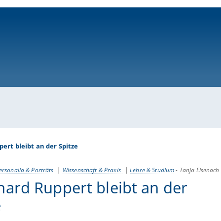
ni-bamberg.de
ert bleibt an der Spitze
ersonalia & Porträts
Wissenschaft & Praxis
Lehre & Studium
-
Tanja Eisenach
ard Ruppert bleibt an der
e