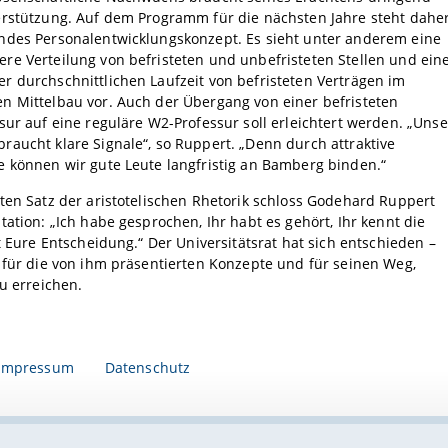
erstützung. Auf dem Programm für die nächsten Jahre steht dahe
ndes Personalentwicklungskonzept. Es sieht unter anderem eine
e Verteilung von befristeten und unbefristeten Stellen und ein
 durchschnittlichen Laufzeit von befristeten Verträgen im
n Mittelbau vor. Auch der Übergang von einer befristeten
sur auf eine reguläre W2-Professur soll erleichtert werden. „Unse
aucht klare Signale“, so Ruppert. „Denn durch attraktive
 können wir gute Leute langfristig an Bamberg binden.“
ten Satz der aristotelischen Rhetorik schloss Godehard Ruppert
tation: „Ich habe gesprochen, Ihr habt es gehört, Ihr kennt die
ft Eure Entscheidung.“ Der Universitätsrat hat sich entschieden –
 für die von ihm präsentierten Konzepte und für seinen Weg,
zu erreichen.
Impressum
Datenschutz