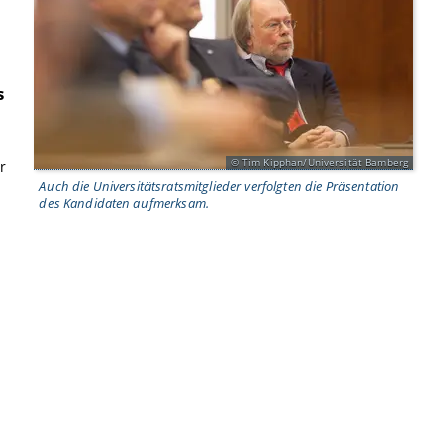
u
s
Tim Kipphan/Universität Bamberg
r
Auch die Universitätsratsmitglieder verfolgten die Präsentation
des Kandidaten aufmerksam.