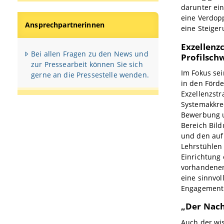
darunter ein
eine Verdop
Ansprechpartnerinnen
eine Steiger
Exzellenzc
Bei allen Fragen zu den News und
Profilsch
zur Pressearbeit können Sie sich
Im Fokus se
gerne an die Pressestelle wenden.
in den Förd
Exzellenzstr
Systemakkred
Bewerbung u
Bereich Bild
und den auf
Lehrstühlen
Einrichtung 
vorhandenen
eine sinnvol
Engagement d
„Der Nach
Auch der wi