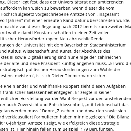
. Dieser legt fest, dass der Universitätsrat den amtierenden
 auffordern kann, sich zu bewerben, wenn dieser die vom
 Hochschulgesetz vorgeschriebene Amtszeit von „insgesamt
wölf Jahren“ mit einer erneuten Kandidatur überschreiten würde.
 machte von dieser Regelung nach 2012 bereits zum zweiten Ma
nd wollte damit Konstanz schaffen in einer Zeit voller
litischer Herausforderungen: Neu abzuschließende
arungen der Universität mit dem Bayerischen Staatsministerium
und Kultus, Wissenschaft und Kunst, der Abschluss des
tes III sowie Digitalisierung sind nur einige der zahlreichen
e der alte und neue Präsident künftig angehen muss. „Er wird di
 strategisch-politischen Herausforderungen zum Wohle der
bestens meistern“, ist sich Dieter Timmermann sicher.
ge Rheinländer und Wahlfranke Ruppert sieht diesen Aufgaben
h-fränkischer Gelassenheit entgegen. Er zeigte in seiner
fentlichen Vorstellung vor der Wahl Respekt vor den anstehende
er auch Zuversicht und Entschlossenheit, „mit Leidenschaft das
 getan werden muss.“ Denn: „Zusehen und Abwarten sowie sich
d verklausuliert Formulieren haben mir nie gelegen.“ Die Bilanz
it 16-jährigen Amtszeit zeigt, wie erfolgreich diese Strategie
sen ist. Hier hinein fallen zum Beispiel: 179 Berufungen,