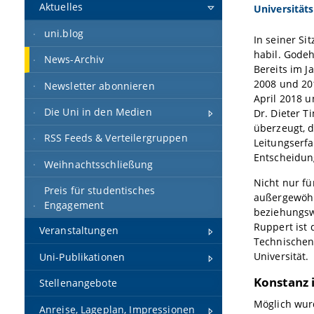
Aktuelles
Universität
uni.blog
In seiner Si
habil. Gode
News-Archiv
Bereits im J
2008 und 20
Newsletter abonnieren
April 2018 u
Die Uni in den Medien
Dr. Dieter 
überzeugt, 
RSS Feeds & Verteilergruppen
Leitungserf
Entscheidung
Weihnachtsschließung
Nicht nur fü
Preis für studentisches
außergewöhnl
Engagement
beziehungswe
Ruppert ist 
Veranstaltungen
Technischen
Universität.
Uni-Publikationen
Konstanz 
Stellenangebote
Möglich wur
Anreise, Lageplan, Impressionen