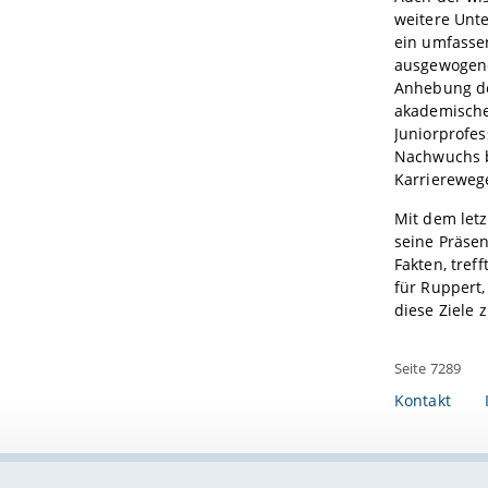
weitere Unt
ein umfasse
ausgewogener
Anhebung der
akademische
Juniorprofes
Nachwuchs br
Karrierewege
Mit dem letz
seine Präsen
Fakten, tref
für Ruppert,
diese Ziele 
Seite 7289
Kontakt