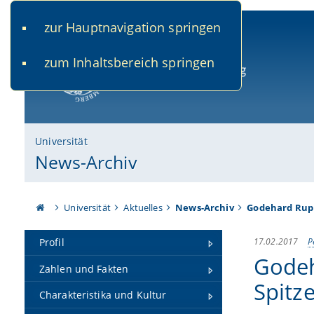
zur Hauptnavigation springen
www.uni-bamberg.de
univis.uni-bamberg.de
fis.u
zum Inhaltsbereich springen
Universität Bamberg
Universität
News-Archiv
Universität
Aktuelles
News-Archiv
Godehard Rupp
17.02.2017
P
Profil
Godeh
Zahlen und Fakten
Spitz
Charakteristika und Kultur