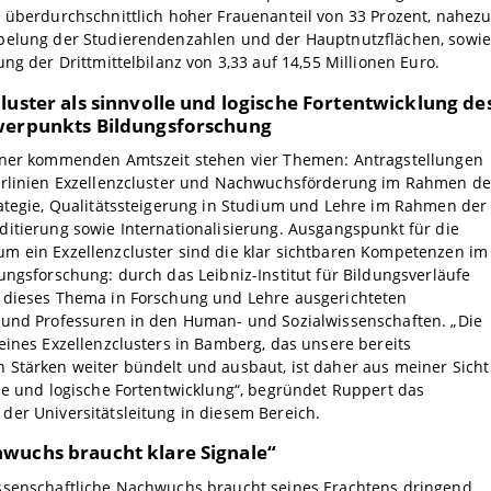
 überdurchschnittlich hoher Frauenanteil von 33 Prozent, nahez
pelung der Studierendenzahlen und der Hauptnutzflächen, sowie
ung der Drittmittelbilanz von 3,33 auf 14,55 Millionen Euro.
luster als sinnvolle und logische Fortentwicklung de
werpunkts Bildungsforschung
iner kommenden Amtszeit stehen vier Themen: Antragstellungen
erlinien Exzellenzcluster und Nachwuchsförderung im Rahmen de
ategie, Qualitätssteigerung in Studium und Lehre im Rahmen der
itierung sowie Internationalisierung. Ausgangspunkt für die
m ein Exzellenzcluster sind die klar sichtbaren Kompetenzen im
ungsforschung: durch das Leibniz-Institut für Bildungsverläufe
 dieses Thema in Forschung und Lehre ausgerichteten
 und Professuren in den Human- und Sozialwissenschaften. „Die
eines Exzellenzclusters in Bamberg, das unsere bereits
 Stärken weiter bündelt und ausbaut, ist daher aus meiner Sicht
le und logische Fortentwicklung“, begründet Ruppert das
er Universitätsleitung in diesem Bereich.
wuchs braucht klare Signale“
ssenschaftliche Nachwuchs braucht seines Erachtens dringend