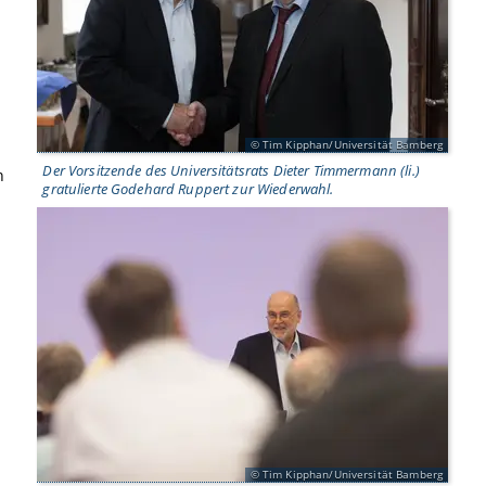
.
Tim Kipphan/Universität Bamberg
Der Vorsitzende des Universitätsrats Dieter Timmermann (li.)
n
gratulierte Godehard Ruppert zur Wiederwahl.
Tim Kipphan/Universität Bamberg