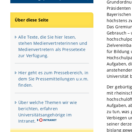
Grundordnung
Präsidenten
Bayerischen
Über diese Seite
höchstens z
Das Gremium
Gebrauch – u
Alle Texte, die Sie hier lesen,
hochschulpo
stehen Medienvertreterinnen und
Zielvereinb
Medienvertretern als Pressetexte
für Bildung 
zur Verfügung.
Hochschulpak
Aufgaben, di
anstehenden
Hier geht es zum Pressebereich, in
Universität 
dem Sie Pressemitteilungen u.v.m.
finden.
Der gebürti
mit rheinisc
hochschulöf
Über welche Themen wir wie
Aufgaben, ab
berichten, erfahren
zu tun, was
Universitätsangehörige im
Verbiegen un
Intranet.
seiner derze
bislang gewe