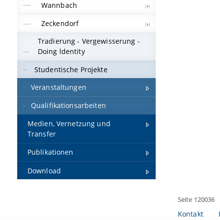
Wannbach
Zeckendorf
Tradierung - Vergewisserung -
Doing ldentity
Studentische Projekte
Veranstaltungen
Qualifikationsarbeiten
Medien, Vernetzung und
Transfer
Publikationen
Download
Seite 120036
Kontakt