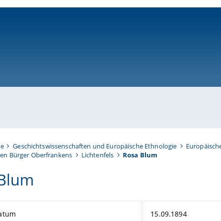
ni-bamberg.de
te
Geschichtswissenschaften und Europäische Ethnologie
Europäisch
en Bürger Oberfrankens
Lichtenfels
Rosa Blum
 Blum
atum
15.09.1894