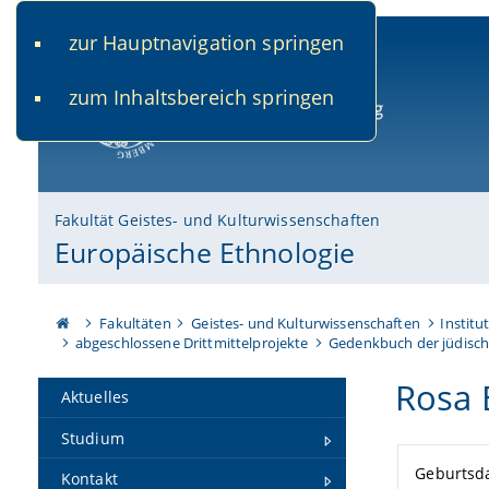
zur Hauptnavigation springen
www.uni-bamberg.de
univis.uni-bamberg.de
fis.u
zum Inhaltsbereich springen
Universität Bamberg
Fakultät Geistes- und Kulturwissenschaften
Europäische Ethnologie
Fakultäten
Geistes- und Kulturwissenschaften
Institu
abgeschlossene Drittmittelprojekte
Gedenkbuch der jüdisch
Rosa
Aktuelles
Studium
Geburtsd
Kontakt