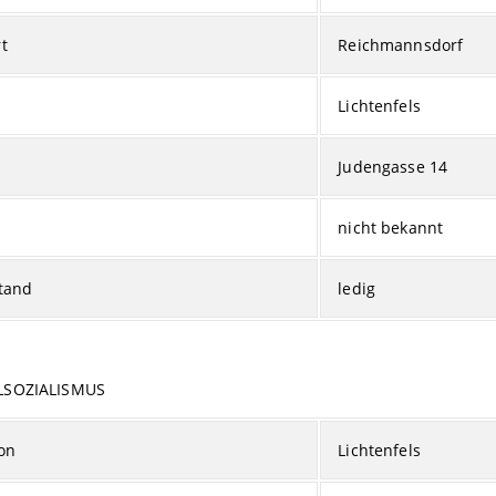
t
Reichmannsdorf
Lichtenfels
Judengasse 14
nicht bekannt
tand
ledig
LSOZIALISMUS
on
Lichtenfels