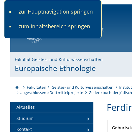
zur Hauptnavigation springen
www.uni-bamberg.de
univis.uni-bamberg.de
fis.u
zum Inhaltsbereich springen
Universität Bamberg
Fakultät Geistes- und Kulturwissenschaften
Europäische Ethnologie
Fakultäten
Geistes- und Kulturwissenschaften
Institu
abgeschlossene Drittmittelprojekte
Gedenkbuch der jüdisch
Ferdi
Aktuelles
Studium
Geburtsd
Kontakt