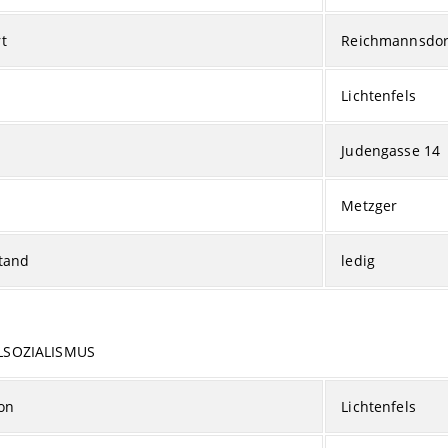
t
Reichmannsdor
Lichtenfels
Judengasse 14
Metzger
tand
ledig
LSOZIALISMUS
on
Lichtenfels