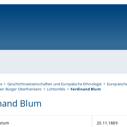
ni-bamberg.de
te
Geschichtswissenschaften und Europäische Ethnologie
Europäisch
en Bürger Oberfrankens
Lichtenfels
Ferdinand Blum
nand Blum
atum
20.11.1889