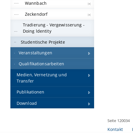
Wannbach
Zeckendorf
Tradierung - Vergewisserung -
Doing ldentity
Studentische Projekte
Veranstaltungen
Qualifikationsarbeiten
Medien, Vernetzung und
Transfer
Publikationen
Download
Seite 120034
Kontakt