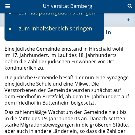
Universität Bamberg
zur Hauptnavigation springen
Sie befinden sich hier:
zum Inhaltsbereich springen
www.uni-bamberg.de
Geschichte der jüdischen Gemeinde in
Hirschaid
univis.uni-bamberg.de
Eine jüdische Gemeinde entstand in Hirschaid wohl
im 17. Jahrhundert. Im Lauf des 18. Jahrhunderts
nahm die Zahl der jüdischen Einwohner vor Ort
fis.uni-bamberg.de
kontinuierlich zu.
Die jüdische Gemeinde besaß hier nun eine Synagoge,
eine jüdische Schule und eine Mikwe. Die
Verstorbenen der Gemeinde wurden zunächst auf
dem Friedhof in Pretzfeld, ab dem 19. Jahrhundert auf
dem Friedhof in Buttenheim beigesetzt.
Das zahlenmäßige Wachstum der Gemeinde hielt bis
in die Mitte des 19. Jahrhunderts an. Danach setzten
starke Migrationsbewegungen in die größeren Städte,
aber auch in andere Länder ein, so dass die Zahl der