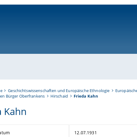
ni-bamberg.de
te
Geschichtswissenschaften und Europäische Ethnologie
Europäisch
en Bürger Oberfrankens
Hirschaid
Frieda Kahn
a Kahn
atum
12.07.1931