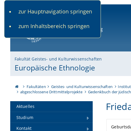
zur Hauptnavigation springen
www.uni-bamberg.de
univis.uni-bamberg.de
fis.u
zum Inhaltsbereich springen
Universität Bamberg
Fakultät Geistes- und Kulturwissenschaften
Europäische Ethnologie
Fakultäten
Geistes- und Kulturwissenschaften
Institu
abgeschlossene Drittmittelprojekte
Gedenkbuch der jüdisch
Fried
Aktuelles
Studium
Geburtsd
Kontakt