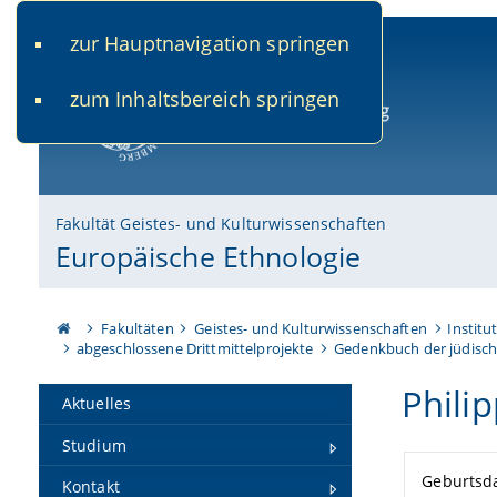
zur Hauptnavigation springen
www.uni-bamberg.de
univis.uni-bamberg.de
fis.u
zum Inhaltsbereich springen
Universität Bamberg
Fakultät Geistes- und Kulturwissenschaften
Europäische Ethnologie
Fakultäten
Geistes- und Kulturwissenschaften
Institu
abgeschlossene Drittmittelprojekte
Gedenkbuch der jüdisch
Phili
Aktuelles
Studium
Geburtsd
Kontakt