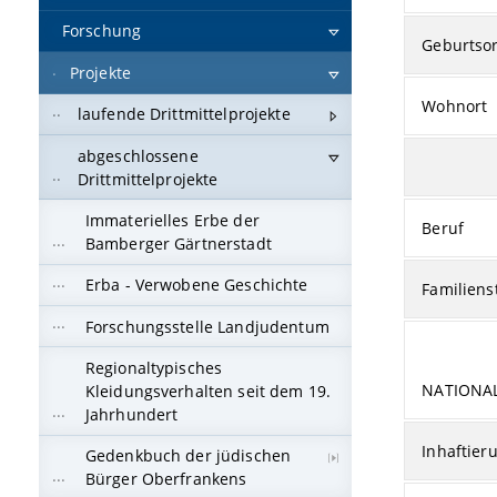
Forschung
Geburtsor
Projekte
Wohnort
laufende Drittmittelprojekte
abgeschlossene
Drittmittelprojekte
Immaterielles Erbe der
Beruf
Bamberger Gärtnerstadt
Erba - Verwobene Geschichte
Familiens
Forschungsstelle Landjudentum
Regionaltypisches
NATIONA
Kleidungsverhalten seit dem 19.
Jahrhundert
Inhaftier
Gedenkbuch der jüdischen
Bürger Oberfrankens