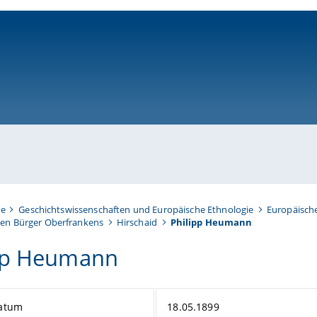
ni-bamberg.de
te
Geschichtswissenschaften und Europäische Ethnologie
Europäisch
en Bürger Oberfrankens
Hirschaid
Philipp Heumann
pp Heumann
atum
18.05.1899