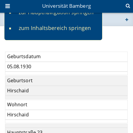
Universität Bamberg
zur Hauptnavigation springen
Sie befinden sich hier:
zum Inhaltsbereich springen
www.uni-bamberg.de
Karl Heumann
univis.uni-bamberg.de
Geburtsdatum
fis.uni-bamberg.de
05.08.1930
Geburtsort
Hirschaid
Wohnort
Hirschaid
Hauptstraße 23