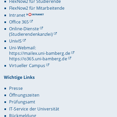
FlexNow2 für Studierende
FlexNow2 für Mitarbeitende
Intranet
Office 365
Online-Dienste
(Studierendenkanzlei)
UnivIS
Uni-Webmail:
https://mailex.uni-bamberg.de
https://o365.uni-bamberg.de
Virtueller Campus
Wichtige Links
Presse
Öffnungszeiten
Prüfungsamt
IT-Service der Universität
Rückmeldung