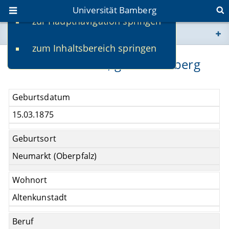
Universität Bamberg
zur Hauptnavigation springen
Sie befinden sich hier:
zum Inhaltsbereich springen
www.uni-bamberg.de
Rosa Liebermann, geb. Rindsberg
univis.uni-bamberg.de
Geburtsdatum
fis.uni-bamberg.de
15.03.1875
Geburtsort
Neumarkt (Oberpfalz)
Wohnort
Altenkunstadt
Beruf