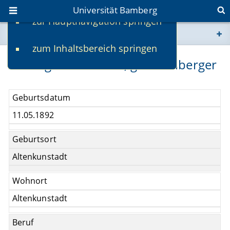
Universität Bamberg
zur Hauptnavigation springen
Sie befinden sich hier:
zum Inhaltsbereich springen
www.uni-bamberg.de
Hedwig Liebermann, geb. Zeilberger
univis.uni-bamberg.de
Geburtsdatum
fis.uni-bamberg.de
11.05.1892
Geburtsort
Altenkunstadt
Wohnort
Altenkunstadt
Beruf