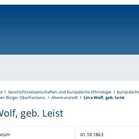
ni-bamberg.de
te
Geschichtswissenschaften und Europäische Ethnologie
Europäisch
en Bürger Oberfrankens
Altenkunstadt
Lina Wolf, geb. Leist
olf, geb. Leist
atum
01.10.1863