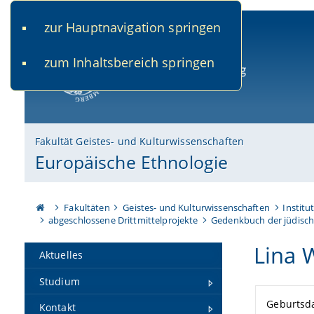
zur Hauptnavigation springen
www.uni-bamberg.de
univis.uni-bamberg.de
fis.u
zum Inhaltsbereich springen
Universität Bamberg
Fakultät Geistes- und Kulturwissenschaften
Europäische Ethnologie
Fakultäten
Geistes- und Kulturwissenschaften
Institu
abgeschlossene Drittmittelprojekte
Gedenkbuch der jüdisch
Lina W
Aktuelles
Studium
Geburtsd
Kontakt